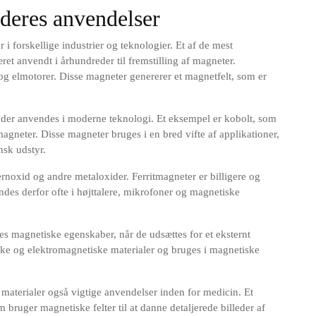
deres anvendelser
 i forskellige industrier og teknologier. Et af de mest
et anvendt i århundreder til fremstilling af magneter.
e og elmotorer. Disse magneter genererer et magnetfelt, som er
, der anvendes i moderne teknologi. Et eksempel er kobolt, som
 magneter. Disse magneter bruges i en bred vifte af applikationer,
nsk udstyr.
jernoxid og andre metaloxider. Ferritmagneter er billigere og
es derfor ofte i højttalere, mikrofoner og magnetiske
es magnetiske egenskaber, når de udsættes for et eksternt
ske og elektromagnetiske materialer og bruges i magnetiske
materialer også vigtige anvendelser inden for medicin. Et
ruger magnetiske felter til at danne detaljerede billeder af