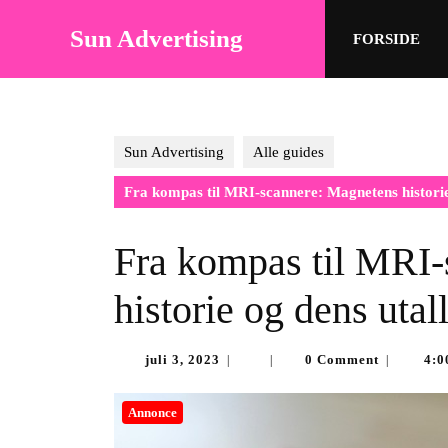
Skip
to
Sun Advertising
FORSIDE
content
Skip
to
content
Sun Advertising
Alle guides
Fra kompas til MRI-scannere: Magnetens historie
Fra kompas til MRI
historie og dens utal
juli
juli 3, 2023
0 Comment
4:0
|
|
|
3,
2023
Annonce