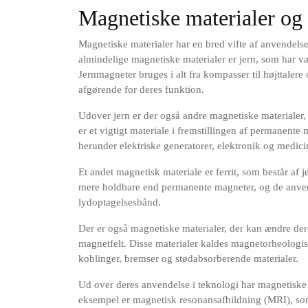
Magnetiske materialer og 
Magnetiske materialer har en bred vifte af anvendelser
almindelige magnetiske materialer er jern, som har vær
Jernmagneter bruges i alt fra kompasser til højttaler
afgørende for deres funktion.
Udover jern er der også andre magnetiske materialer
er et vigtigt materiale i fremstillingen af permanente
herunder elektriske generatorer, elektronik og medici
Et andet magnetisk materiale er ferrit, som består af 
mere holdbare end permanente magneter, og de anvend
lydoptagelsesbånd.
Der er også magnetiske materialer, der kan ændre der
magnetfelt. Disse materialer kaldes magnetorheologi
koblinger, bremser og stødabsorberende materialer.
Ud over deres anvendelse i teknologi har magnetiske 
eksempel er magnetisk resonansafbildning (MRI), som b