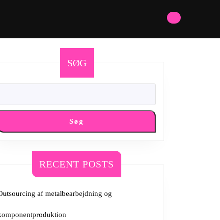
SØG
Søg
RECENT POSTS
Outsourcing af metalbearbejdning og
komponentproduktion