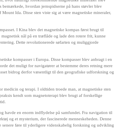
den, hvor naturligt forekommende magnetiske mineraler blev
s bemærkede, hvordan jernspidserne på hans støvler blev
f ​​Mount Ida. Disse sten viste sig at være magnetiske mineraler,
mpasset. I Kina blev det magnetiske kompas først brugt til
 magnetisk nål på en træflåde og lade den rotere frit, kunne
ientering. Dette revolutionerede søfarten og muliggjorde
gnetiske kompasser i Europa. Disse kompasser blev anbragt i en
 gjorde det muligt for navigatører at bestemme deres retning mere
set bidrog derfor væsentligt til den geografiske udforskning og
 medicin og terapi. I oldtiden troede man, at magnetiske sten
aksis kendt som magnetoterapi blev brugt af forskellige
tid.
og havde en enorm indflydelse på samfundet. Fra navigation til
ærktøj og et mysterium, der fascinerede menneskeheden. Denne
e senere føre til yderligere videnskabelig forskning og udvikling