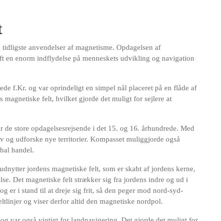
t
tidligste anvendelser af magnetisme. Opdagelsen af
ft en enorm indflydelse på menneskets udvikling og navigation
de f.Kr. og var oprindeligt en simpel nål placeret på en flåde af
magnetiske felt, hvilket gjorde det muligt for sejlere at
r de store opdagelsesrejsende i det 15. og 16. århundrede. Med
v og udforske nye territorier. Kompasset muliggjorde også
bal handel.
nytter jordens magnetiske felt, som er skabt af jordens kerne,
se. Det magnetiske felt strækker sig fra jordens indre og ud i
er i stand til at dreje sig frit, så den peger mod nord-syd-
eltlinjer og viser derfor altid den magnetiske nordpol.
g var også vigtigt for landnavigering. Det gjorde det muligt for