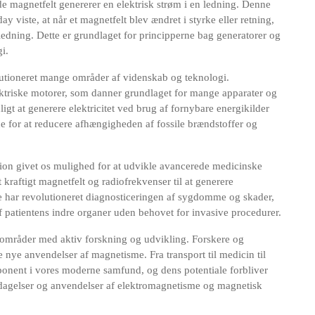
e magnetfelt genererer en elektrisk strøm i en ledning. Denne
y viste, at når et magnetfelt blev ændret i styrke eller retning,
 ledning. Dette er grundlaget for principperne bag generatorer og
i.
utioneret mange områder af videnskab og teknologi.
ektriske motorer, som danner grundlaget for mange apparater og
igt at generere elektricitet ved brug af fornybare energikilder
 for at reducere afhængigheden af fossile brændstoffer og
on givet os mulighed for at udvikle avancerede medicinske
raftigt magnetfelt og radiofrekvenser til at generere
tte har revolutioneret diagnosticeringen af sygdomme og skader,
 af patientens indre organer uden behovet for invasive procedurer.
områder med aktiv forskning og udvikling. Forskere og
e nye anvendelser af magnetisme. Fra transport til medicin til
nent i vores moderne samfund, og dens potentiale forbliver
opdagelser og anvendelser af elektromagnetisme og magnetisk