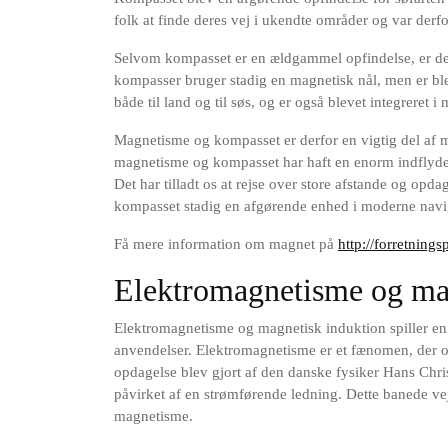
folk at finde deres vej i ukendte områder og var der
Selvom kompasset er en ældgammel opfindelse, er de
kompasser bruger stadig en magnetisk nål, men er ble
både til land og til søs, og er også blevet integrer
Magnetisme og kompasset er derfor en vigtig del af m
magnetisme og kompasset har haft en enorm indflyde
Det har tilladt os at rejse over store afstande og opda
kompasset stadig en afgørende enhed i moderne navi
Få mere information om magnet på
http://forretnings
Elektromagnetisme og ma
Elektromagnetisme og magnetisk induktion spiller en 
anvendelser. Elektromagnetisme er et fænomen, der op
opdagelse blev gjort af den danske fysiker Hans Chri
påvirket af en strømførende ledning. Dette banede vej
magnetisme.