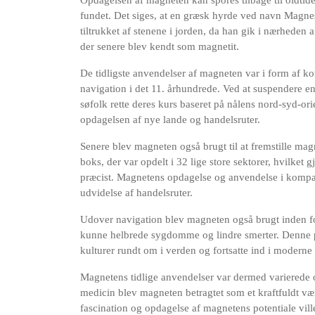
Opdagelsen af magneten kan spores tilbage til oldti
fundet. Det siges, at en græsk hyrde ved navn Magne
tiltrukket af stenene i jorden, da han gik i nærheden a
der senere blev kendt som magnetit.
De tidligste anvendelser af magneten var i form af ko
navigation i det 11. århundrede. Ved at suspendere en
søfolk rette deres kurs baseret på nålens nord-syd-or
opdagelsen af ​​nye lande og handelsruter.
Senere blev magneten også brugt til at fremstille ma
boks, der var opdelt i 32 lige store sektorer, hvilket
præcist. Magnetens opdagelse og anvendelse i kompas
udvidelse af handelsruter.
Udover navigation blev magneten også brugt inden for
kunne helbrede sygdomme og lindre smerter. Denne pr
kulturer rundt om i verden og fortsatte ind i moderne 
Magnetens tidlige anvendelser var dermed varierede 
medicin blev magneten betragtet som et kraftfuldt v
fascination og opdagelse af magnetens potentiale vill