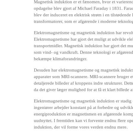
Magnetisk induktion er et fænomen, hvor et varierend
opdagelse blev gjort af Michael Faraday i 1831. Farada
blev der induceret en elektrisk strøm i en tilstødende
transformatorer, som er afgørende i moderne teknolog
Elektromagnetisme og magnetisk induktion har revol
Elektromagnetisme har gjort det muligt at udvikle el
transportmidler. Magnetisk induktion har gjort det mul
som vind- og vandkraft. Denne teknologi er afgørende
bekæmpe klimaforandringer.
Desuden har elektromagnetisme og magnetisk indukti
apparater som MRI-scannere. MRI-scannere bruger et k
detaljerede billeder af kroppens indre strukturer. De
da det giver læger mulighed for at få et klart billede
Elektromagnetisme og magnetisk induktion er stadig 
ingeniører arbejder konstant på at forbedre og udvikl
energiproduktion er magnetismen en afgørende kompo
uudnyttet. I fremtiden kan vi forvente endnu flere 
induktion, der vil forme vores verden endnu mere.