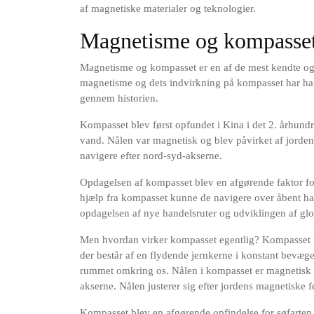
af magnetiske materialer og teknologier.
Magnetisme og kompasse
Magnetisme og kompasset er en af de mest kendte og 
magnetisme og dets indvirkning på kompasset har ha
gennem historien.
Kompasset blev først opfundet i Kina i det 2. århundre
vand. Nålen var magnetisk og blev påvirket af jordens 
navigere efter nord-syd-akserne.
Opdagelsen af kompasset blev en afgørende faktor fo
hjælp fra kompasset kunne de navigere over åbent ha
opdagelsen af nye handelsruter og udviklingen af glo
Men hvordan virker kompasset egentlig? Kompasset ud
der består af en flydende jernkerne i konstant bevægel
rummet omkring os. Nålen i kompasset er magnetisk og 
akserne. Nålen justerer sig efter jordens magnetiske f
Kompasset blev en afgørende opfindelse for søfarten o