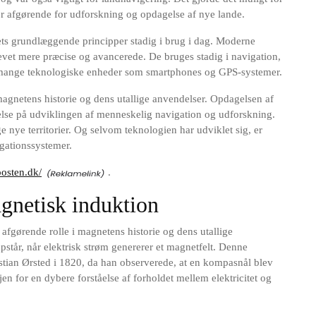
for afgørende for udforskning og opdagelse af nye lande.
ts grundlæggende principper stadig i brug i dag. Moderne
vet mere præcise og avancerede. De bruges stadig i navigation,
et i mange teknologiske enheder som smartphones og GPS-systemer.
agnetens historie og dens utallige anvendelser. Opdagelsen af
lse på udviklingen af menneskelig navigation og udforskning.
ge nye territorier. Og selvom teknologien har udviklet sig, er
gationssystemer.
posten.dk/
.
gnetisk induktion
afgørende rolle i magnetens historie og dens utallige
står, når elektrisk strøm genererer et magnetfelt. Denne
stian Ørsted i 1820, da han observerede, at en kompasnål blev
en for en dybere forståelse af forholdet mellem elektricitet og