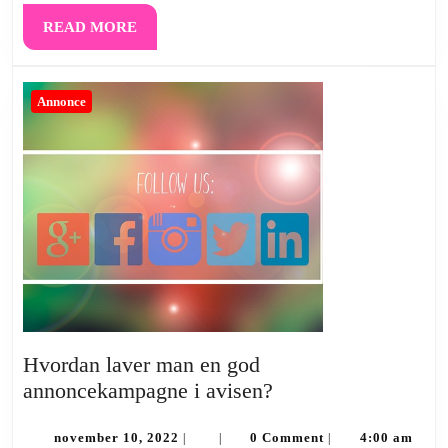
READ
READ MORE
MORE
Annonce
Hvordan laver man en god
Hvordan
annoncekampagne i avisen?
laver
november
man
november 10, 2022
0 Comment
4:00 am
|
|
|