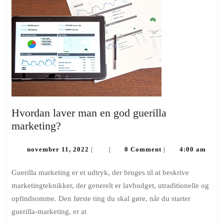
Hvordan laver man en god guerilla
Hvordan
marketing?
laver
man
november
november 11, 2022
0 Comment
4:00 am
|
|
|
11,
en
2022
Guerilla marketing er et udtryk, der bruges til at beskrive
god
marketingteknikker, der generelt er lavbudget, utraditionelle og
guerilla
opfindsomme. Den første ting du skal gøre, når du starter
marketing?
guerilla-marketing, er at