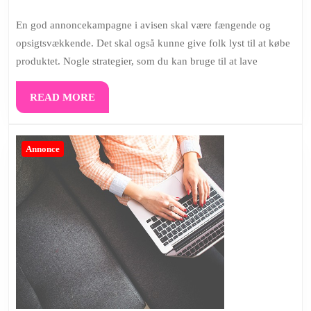
10,
en
2022
En god annoncekampagne i avisen skal være fængende og
god
opsigtsvækkende. Det skal også kunne give folk lyst til at købe
annoncekampagne
produktet. Nogle strategier, som du kan bruge til at lave
i
avisen?
READ
READ MORE
MORE
Annonce