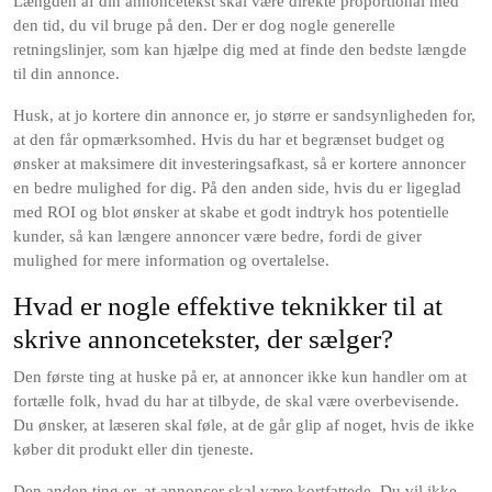
Længden af din annoncetekst skal være direkte proportional med
den tid, du vil bruge på den. Der er dog nogle generelle
retningslinjer, som kan hjælpe dig med at finde den bedste længde
til din annonce.
Husk, at jo kortere din annonce er, jo større er sandsynligheden for,
at den får opmærksomhed. Hvis du har et begrænset budget og
ønsker at maksimere dit investeringsafkast, så er kortere annoncer
en bedre mulighed for dig. På den anden side, hvis du er ligeglad
med ROI og blot ønsker at skabe et godt indtryk hos potentielle
kunder, så kan længere annoncer være bedre, fordi de giver
mulighed for mere information og overtalelse.
Hvad er nogle effektive teknikker til at
skrive annoncetekster, der sælger?
Den første ting at huske på er, at annoncer ikke kun handler om at
fortælle folk, hvad du har at tilbyde, de skal være overbevisende.
Du ønsker, at læseren skal føle, at de går glip af noget, hvis de ikke
køber dit produkt eller din tjeneste.
Den anden ting er, at annoncer skal være kortfattede. Du vil ikke