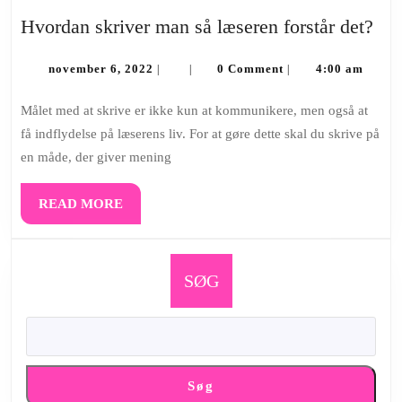
Hvo
Hvordan skriver man så læseren forstår det?
skr
november
ma
november 6, 2022
0 Comment
4:00 am
|
|
|
6,
så
2022
Målet med at skrive er ikke kun at kommunikere, men også at
læs
få indflydelse på læserens liv. For at gøre dette skal du skrive på
fors
en måde, der giver mening
det
READ
READ MORE
MORE
SØG
Søg