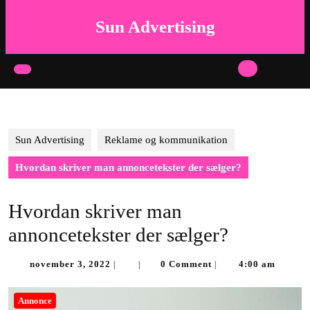
Skip
to
Sun Advertising
content
Skip
to
Open
content
Button
Sun Advertising
Reklame og kommunikation
Hvordan skriver man annoncetekster der sælger?
Hvordan skriver man
annoncetekster der sælger?
november
november 3, 2022
0 Comment
4:00 am
|
|
|
3,
2022
Annonce