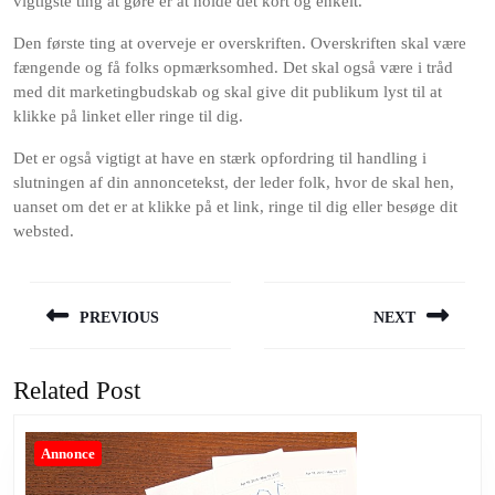
vigtigste ting at gøre er at holde det kort og enkelt.
Den første ting at overveje er overskriften. Overskriften skal være
fængende og få folks opmærksomhed. Det skal også være i tråd
med dit marketingbudskab og skal give dit publikum lyst til at
klikke på linket eller ringe til dig.
Det er også vigtigt at have en stærk opfordring til handling i
slutningen af din annoncetekst, der leder folk, hvor de skal hen,
uanset om det er at klikke på et link, ringe til dig eller besøge dit
websted.
Indlægsnavigation
PREVIOUS
NEXT
Previous
Next
post:
post:
Related Post
Annonce