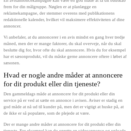
En avisannoncekampagne kan være en god måde at få dit budskab
frem for din målgruppe. Nøglen er at planlægge en
reklamekampagne, der stemmer overens med publikationens
redaktionelle kalender, hvilket vil maksimere effektiviteten af dine
annoncer.
Vi anbefaler, at du annoncerer i en avis mindst en gang hver tredje
måned, men der er mange faktorer, du skal overveje, når du skal
beslutte dig for, hvor ofte du skal annoncere. Hvis du for eksempel
har et sæsonprodukt, vil du måske gerne annoncere oftere i løbet af
sæsonen.
Hvad er nogle andre måder at annoncere
for dit produkt eller din tjeneste?
Den gammeldags måde at annoncere for dit produkt eller din
service på er ved at sætte en annonce i avisen. Aviser er stadig en
god måde at nå ud til kunder på, men det er vigtigt at huske på, at
de ikke er så populære, som de plejede at være.
Der er mange andre måder at annoncere for dit produkt eller din
tjeneste. For eksempel kan du oprette en videoannonce og uploade