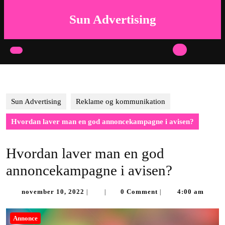
Skip
to
Sun Advertising
content
Skip
to
Open
content
Button
Sun Advertising
Reklame og kommunikation
Hvordan laver man en god annoncekampagne i avisen?
Hvordan laver man en god
annoncekampagne i avisen?
november
november 10, 2022
0 Comment
4:00 am
|
|
|
10,
2022
Annonce