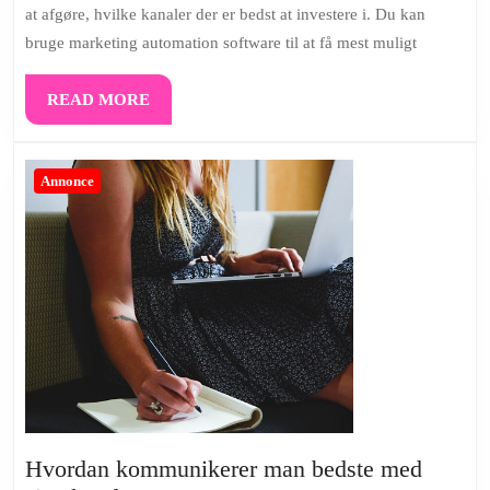
at afgøre, hvilke kanaler der er bedst at investere i. Du kan
af
bruge marketing automation software til at få mest muligt
sit
markedsføringsbudget?
READ
READ MORE
MORE
Annonce
Hvordan kommunikerer man bedste med