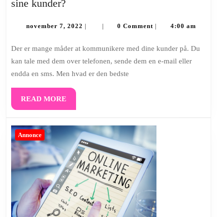
Hvordan
sine kunder?
kommunikerer
man
november
november 7, 2022
0 Comment
4:00 am
|
|
|
7,
bedste
2022
Der er mange måder at kommunikere med dine kunder på. Du
med
kan tale med dem over telefonen, sende dem en e-mail eller
sine
endda en sms. Men hvad er den bedste
kunder?
READ
READ MORE
MORE
Annonce