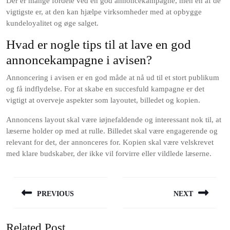
Der er mange fordele ved en god annoncekampagne, men en af de
vigtigste er, at den kan hjælpe virksomheder med at opbygge
kundeloyalitet og øge salget.
Hvad er nogle tips til at lave en god
annoncekampagne i avisen?
Annoncering i avisen er en god måde at nå ud til et stort publikum
og få indflydelse. For at skabe en succesfuld kampagne er det
vigtigt at overveje aspekter som layoutet, billedet og kopien.
Annoncens layout skal være iøjnefaldende og interessant nok til, at
læserne holder op med at rulle. Billedet skal være engagerende og
relevant for det, der annonceres for. Kopien skal være velskrevet
med klare budskaber, der ikke vil forvirre eller vildlede læserne.
Indlægsnavigation
PREVIOUS
NEXT
Previous
Next
post:
post:
Related Post