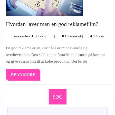
Hvorda
Hvordan laver man en god reklamefilm?
laver
november
man
november 1, 2022
0 Comment
4:00 am
|
|
|
1,
en
2022
En god reklame er en, der både er mindeværdig og
god
overbevisende. Den skal kunne fortælle en historie på kort tid
reklam
og give seeren lyst til at købe produktet. Det første
READ
READ MORE
MORE
SØG