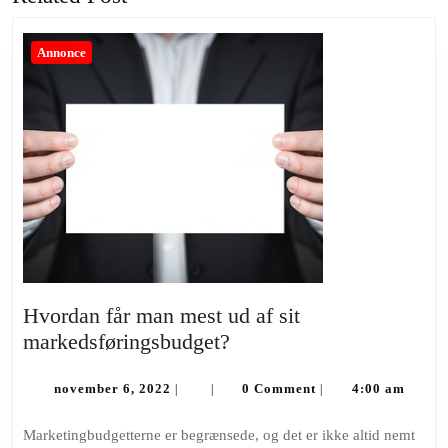
Annonce
Hvordan får man mest ud af sit
Hvordan
markedsføringsbudget?
får
november
man
november 6, 2022
0 Comment
4:00 am
|
|
|
6,
mest
2022
Marketingbudgetterne er begrænsede, og det er ikke altid nemt
ud