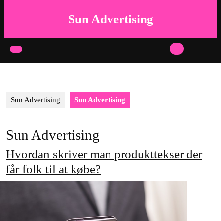
Skip
to
Sun Advertising
content
Skip
to
Open
content
Button
Sun Advertising
Sun Advertising
Sun Advertising
Hvordan skriver man produkttekser der
får folk til at købe?