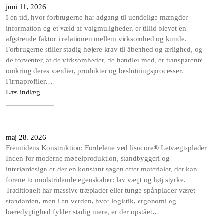
juni 11, 2026
I en tid, hvor forbrugerne har adgang til uendelige mængder
information og et væld af valgmuligheder, er tillid blevet en
afgørende faktor i relationen mellem virksomhed og kunde.
Forbrugerne stiller stadig højere krav til åbenhed og ærlighed, og
de forventer, at de virksomheder, de handler med, er transparente
omkring deres værdier, produkter og beslutningsprocesser.
Firmaprofiler…
Læs indlæg
maj 28, 2026
Fremtidens Konstruktion: Fordelene ved lisocore® Letvægtsplader
Inden for moderne møbelproduktion, standbyggeri og
interiørdesign er der en konstant søgen efter materialer, der kan
forene to modstridende egenskaber: lav vægt og høj styrke.
Traditionelt har massive træplader eller tunge spånplader været
standarden, men i en verden, hvor logistik, ergonomi og
bæredygtighed fylder stadig mere, er der opstået…