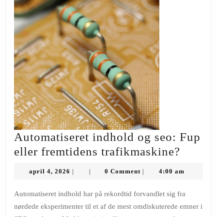
til
luft
varmepumpe
Automatiseret indhold og seo: Fup
Automa
eller fremtidens trafikmaskine?
indhol
april
april 4, 2026
0 Comment
4:00 am
|
|
|
og
4,
2026
seo:
Automatiseret indhold har på rekordtid forvandlet sig fra
nørdede eksperimenter til et af de mest omdiskuterede emner i
Fup