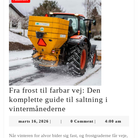
Fra frost til farbar vej: Den
komplette guide til saltning i
Fra
vintermånederne
frost
marts
marts 16, 2026
0 Comment
4:00 am
|
|
|
til
16,
2026
farbar
Når vinteren for alvor bider sig fast, og frostgraderne får veje,