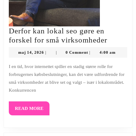
Derfor kan lokal seo gøre en
Derfor
forskel for små virksomheder
kan
maj
maj 14, 2026
0 Comment
4:00 am
|
|
|
lokal
14,
2026
seo
I en tid, hvor internettet spiller en stadig større rolle for
forbrugernes købsbeslutninger, kan det være udfordrende for
gøre
små virksomheder at blive set og valgt – især i lokalområdet.
en
Konkurrencen
forskel
for
READ
READ MORE
små
MORE
virksom