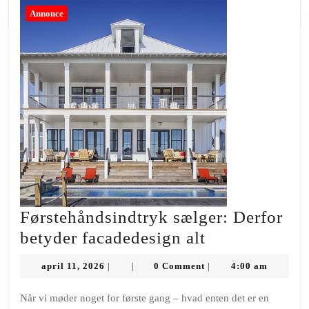
de
Annonce
Førstehåndsindtryk sælger: Derfor
Førstehåndsi
betyder facadedesign alt
sælger:
april
april 11, 2026
0 Comment
4:00 am
|
|
|
Derfor
11,
2026
betyder
Når vi møder noget for første gang – hvad enten det er en