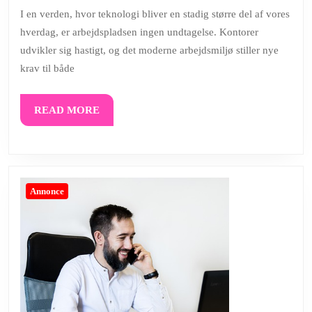
2026
kameraovervågnin
I en verden, hvor teknologi bliver en stadig større del af vores
hverdag, er arbejdspladsen ingen undtagelse. Kontorer
er
udvikler sig hastigt, og det moderne arbejdsmiljø stiller nye
uundværlig
krav til både
for
din
READ
READ MORE
virksomhed
MORE
Annonce