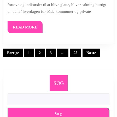
fortove og indkørsler til at blive glatte, bliver saltning hurtigt
vej:
en del af hverdagen for både kommuner og private
Den
komplette
READ
READ MORE
guide
MORE
til
saltning
Indlægsinddeling
i
Forrige
1
2
3
…
25
Næste
vintermånederne
SØG
Søg