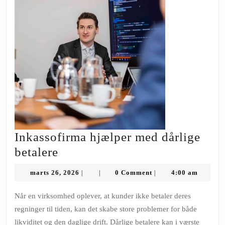
Inkassofirma hjælper med dårlige
Inkassofirma
betalere
hjælper
marts
marts 26, 2026
0 Comment
4:00 am
|
|
|
med
26,
2026
dårlige
Når en virksomhed oplever, at kunder ikke betaler deres
regninger til tiden, kan det skabe store problemer for både
betalere
likviditet og den daglige drift. Dårlige betalere kan i værste