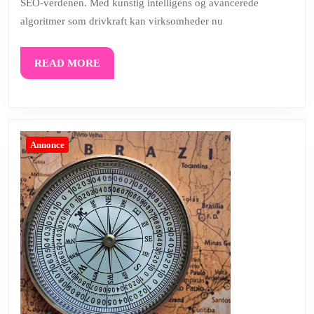
SEO-verdenen. Med kunstig intelligens og avancerede
eller
algoritmer som drivkraft kan virksomheder nu
fremti
trafik
READ
READ MORE
MORE
Annonce