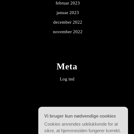
februar 2023
januar 2023
december 2022
november 2022
Meta
Log ind
Categories
Vi bruger kun nødvendige cookies
Cookies anvendes udelukkende for at
Alle guides
sikre, at hjemmesiden fungerer korrekt.