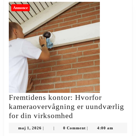
Annonce
Fremtidens kontor: Hvorfor
kameraovervågning er uundværlig
Fremtidens
for din virksomhed
kontor:
maj
maj 1, 2026
0 Comment
4:00 am
|
|
|
Hvorfor
1,