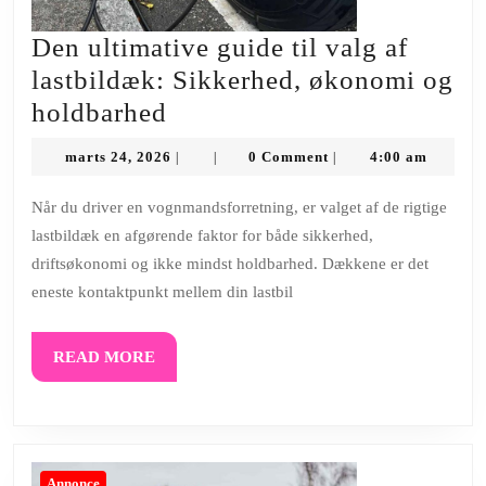
Den ultimative guide til valg af
lastbildæk: Sikkerhed, økonomi og
Den
holdbarhed
ultimative
marts
marts 24, 2026
0 Comment
4:00 am
|
|
|
guide
24,
2026
til
Når du driver en vognmandsforretning, er valget af de rigtige
lastbildæk en afgørende faktor for både sikkerhed,
valg
driftsøkonomi og ikke mindst holdbarhed. Dækkene er det
af
eneste kontaktpunkt mellem din lastbil
lastbildæk:
Sikkerhed,
READ
READ MORE
økonomi
MORE
og
holdbarhed
Annonce