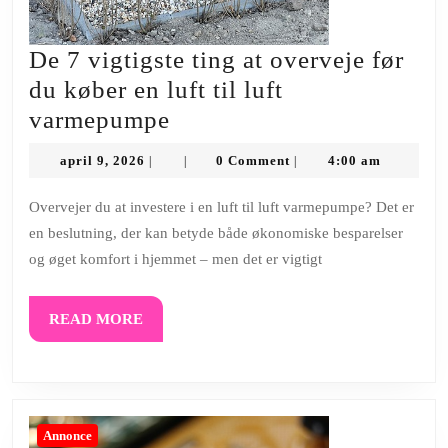
De 7 vigtigste ting at overveje før
du køber en luft til luft
De
varmepumpe
7
april
april 9, 2026
0 Comment
4:00 am
|
|
|
vigtigste
9,
2026
ting
Overvejer du at investere i en luft til luft varmepumpe? Det er
en beslutning, der kan betyde både økonomiske besparelser
at
og øget komfort i hjemmet – men det er vigtigt
overveje
før
READ
READ MORE
du
MORE
køber
en
luft
Annonce