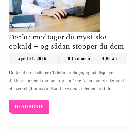
Derfor modtager du mystiske
Der
opkald – og sådan stopper du dem
mod
april
april 21, 2026
0 Comment
4:00 am
|
|
|
du
21,
2026
mys
Du kender det sikkert: Telefonen ringer, og på displayet
dukker et ukendt nummer op – måske fra udlandet eller med
opk
et mærkeligt fornavn. Når du svarer, er der enten stille
–
og
READ
READ MORE
såd
MORE
sto
du