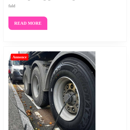
fald
READ
READ MORE
MORE
Annonce