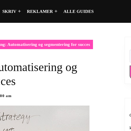
SKRIV
REKLAMER
ALLE GUIDES
ng: Automatisering og segmentering for succes
utomatisering og
cces
:00 am