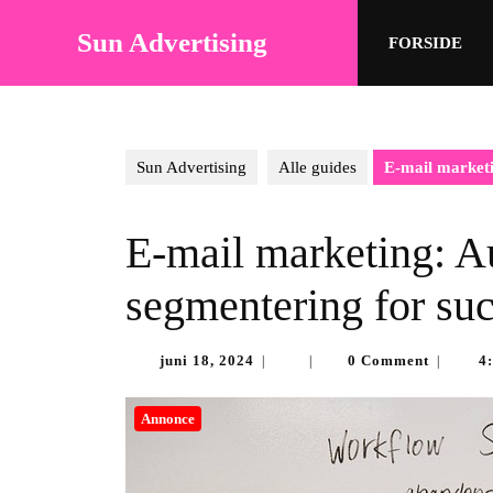
Skip
to
Sun Advertising
FORSIDE
content
Skip
to
content
Sun Advertising
Alle guides
E-mail marketi
E-mail marketing: A
segmentering for su
juni
juni 18, 2024
0 Comment
4
|
|
|
18,
2024
Annonce