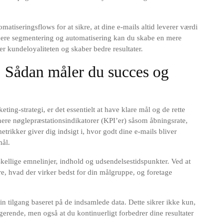
atiseringsflows for at sikre, at dine e-mails altid leverer værdi
ere segmentering og automatisering kan du skabe en mere
ger kundeloyaliteten og skaber bedre resultater.
 Sådan måler du succes og
ing-strategi, er det essentielt at have klare mål og de rette
efinere nøglepræstationsindikatorer (KPI’er) såsom åbningsrate,
etrikker giver dig indsigt i, hvor godt dine e-mails bliver
mål.
kellige emnelinjer, indhold og udsendelsestidspunkter. Ved at
ere, hvad der virker bedst for din målgruppe, og foretage
din tilgang baseret på de indsamlede data. Dette sikrer ikke kun,
erende, men også at du kontinuerligt forbedrer dine resultater