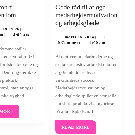
on til
Gode råd til at øge
Dørtelefon
jendom
medarbejdermotivation
til
Gode
og arbejdsglæde
etageejendom
januar
råd
r 19, 2026
|
|
19,
nt
4:00 am
|
marts
til
marts 26, 2024
|
|
2026
26,
0 Comment
4:00 am
|
r
at
2024
øge
n en central rolle i
At motivere medarbejderne og
medarbejderm
for både beboere og
skabe en positiv arbejdskultur er
og
 Den fungerer ikke
afgørende for enhver
arbejdsglæde
n praktisk
virksomheds succes.
trol, men er også
Medarbejdermotivation og
skabe tryghed
arbejdsglæde spiller en stor rolle
i at sikre produktivitet og trivsel
READ
 MORE
på arbejdspladsen. I
MORE
READ
READ MORE
MORE