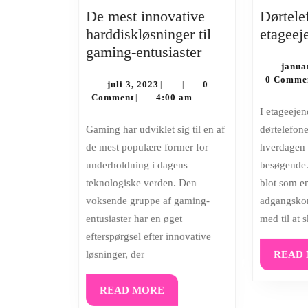
De mest innovative
Dørtelef
harddiskløsninger til
etagee
De
gaming-entusiaster
mest
janua
0 Comme
juli
innovative
juli 3, 2023
0
|
|
3,
Comment
4:00 am
|
harddiskløsninge
2023
I etageejendomme spiller
til
Gaming har udviklet sig til en af
dørtelefone
gaming-
de mest populære former for
hverdagen 
entusiaster
underholdning i dagens
besøgende.
teknologiske verden. Den
blot som e
voksende gruppe af gaming-
adgangskon
entusiaster har en øget
med til at 
efterspørgsel efter innovative
løsninger, der
READ
READ
READ MORE
MORE