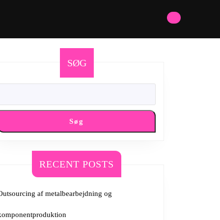
SØG
Søg
RECENT POSTS
Outsourcing af metalbearbejdning og
komponentproduktion