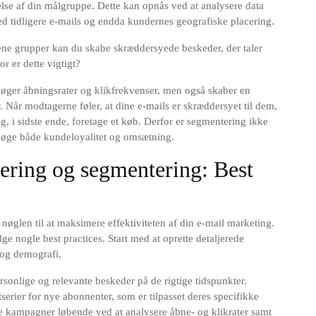
lse af din målgruppe. Dette kan opnås ved at analysere data
 tidligere e-mails og endda kundernes geografiske placering.
ne grupper kan du skabe skræddersyede beskeder, der taler
or er dette vigtigt?
øger åbningsrater og klikfrekvenser, men også skaber en
 Når modtagerne føler, at dine e-mails er skræddersyet til dem,
og, i sidste ende, foretage et køb. Derfor er segmentering ikke
at øge både kundeloyalitet og omsætning.
ering og segmentering: Best
øglen til at maksimere effektiviteten af din e-mail marketing.
lge nogle best practices. Start med at oprette detaljerede
 og demografi.
rsonlige og relevante beskeder på de rigtige tidspunkter.
rier for nye abonnenter, som er tilpasset deres specifikke
dine kampagner løbende ved at analysere åbne- og klikrater samt