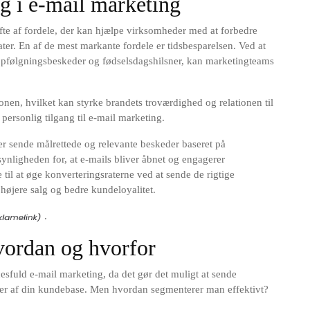
g i e-mail marketing
ifte af fordele, der kan hjælpe virksomheder med at forbedre
er. En af de mest markante fordele er tidsbesparelsen. Ved at
pfølgningsbeskeder og fødselsdagshilsner, kan marketingteams
nen, hvilket kan styrke brandets troværdighed og relationen til
ersonlig tilgang til e-mail marketing.
r sende målrettede og relevante beskeder baseret på
nligheden for, at e-mails bliver åbnet og engagerer
il at øge konverteringsraterne ved at sende de rigtige
l højere salg og bedre kundeloyalitet.
.
vordan og hvorfor
esfuld e-mail marketing, da det gør det muligt at sende
pper af din kundebase. Men hvordan segmenterer man effektivt?