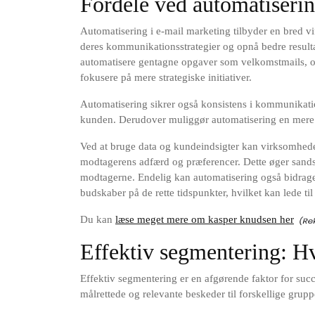
Fordele ved automatiserin
Automatisering i e-mail marketing tilbyder en bred v
deres kommunikationsstrategier og opnå bedre resultat
automatisere gentagne opgaver som velkomstmails, o
fokusere på mere strategiske initiativer.
Automatisering sikrer også konsistens i kommunikatio
kunden. Derudover muliggør automatisering en mere p
Ved at bruge data og kundeindsigter kan virksomhede
modtagerens adfærd og præferencer. Dette øger sandsy
modtagerne. Endelig kan automatisering også bidrage t
budskaber på de rette tidspunkter, hvilket kan lede ti
Du kan
læse meget mere om kasper knudsen her
Effektiv segmentering: H
Effektiv segmentering er en afgørende faktor for succ
målrettede og relevante beskeder til forskellige gru