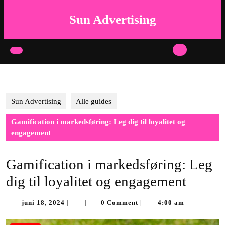
Skip
to
Sun Advertising
content
Skip
to
Open
content
Button
Sun Advertising
Alle guides
Gamification i markedsføring: Leg dig til loyalitet og
engagement
Gamification i markedsføring: Leg
dig til loyalitet og engagement
juni
juni 18, 2024
0 Comment
4:00 am
|
|
|
18,
2024