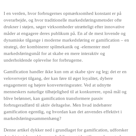
I en verden, hvor forbrugernes opmærksomhed konstant er på
overarbejde, og hvor traditionelle markedsføringsmetoder ofte
drukner i støjen, søger virksomheder utrætteligt efter innovative
måder at engagere deres publikum på. En af de mest lovende og
dynamiske tilgange i moderne markedsføring er gamification – en
strategi, der kombinerer spilmekanik og -elementer med
markedsføringsmål for at skabe en mere interaktiv og
underholdende oplevelse for forbrugerne.
Gamification handler ikke kun om at skabe sjov og leg; det er en
velovervejet tilgang, der kan føre til øget loyalitet, dybere
engagement og højere konverteringsrater. Ved at udnytte
menneskers naturlige tilbøjelighed til at konkurrere, opnå mål og
blive belønnet, kan gamification transformere passiv
forbrugeradfærd til aktiv deltagelse. Men hvad indebærer
gamification egentlig, og hvordan kan det anvendes effektivt i
markedsføringssammenhæng?
Denne artikel dykker ned i grundlaget for gamification, udforsker