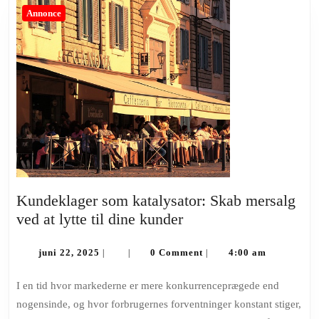
Annonce
Kundeklager som katalysator: Skab mersalg
Kundeklager
ved at lytte til dine kunder
som
juni
katalysator:
juni 22, 2025
0 Comment
4:00 am
|
|
|
22,
Skab
2025
I en tid hvor markederne er mere konkurrenceprægede end
mersalg
nogensinde, og hvor forbrugernes forventninger konstant stiger,
ved