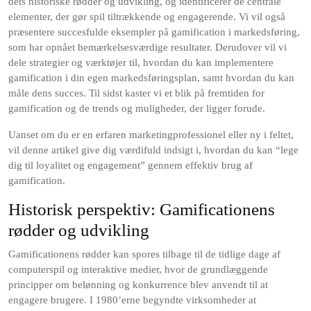
dets historiske rødder og udvikling, og identificerer de centrale
elementer, der gør spil tiltrækkende og engagerende. Vi vil også
præsentere succesfulde eksempler på gamification i markedsføring,
som har opnået bemærkelsesværdige resultater. Derudover vil vi
dele strategier og værktøjer til, hvordan du kan implementere
gamification i din egen markedsføringsplan, samt hvordan du kan
måle dens succes. Til sidst kaster vi et blik på fremtiden for
gamification og de trends og muligheder, der ligger forude.
Uanset om du er en erfaren marketingprofessionel eller ny i feltet,
vil denne artikel give dig værdifuld indsigt i, hvordan du kan “lege
dig til loyalitet og engagement” gennem effektiv brug af
gamification.
Historisk perspektiv: Gamificationens
rødder og udvikling
Gamificationens rødder kan spores tilbage til de tidlige dage af
computerspil og interaktive medier, hvor de grundlæggende
principper om belønning og konkurrence blev anvendt til at
engagere brugere. I 1980’erne begyndte virksomheder at