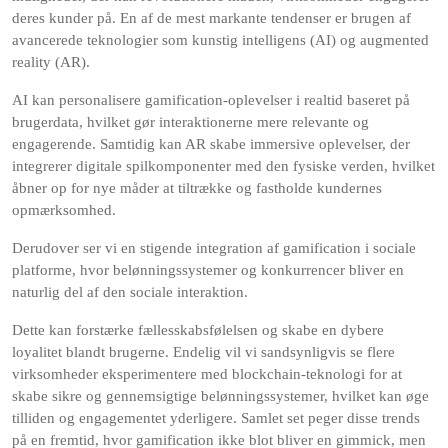
deres kunder på. En af de mest markante tendenser er brugen af
avancerede teknologier som kunstig intelligens (AI) og augmented
reality (AR).
AI kan personalisere gamification-oplevelser i realtid baseret på
brugerdata, hvilket gør interaktionerne mere relevante og
engagerende. Samtidig kan AR skabe immersive oplevelser, der
integrerer digitale spilkomponenter med den fysiske verden, hvilket
åbner op for nye måder at tiltrække og fastholde kundernes
opmærksomhed.
Derudover ser vi en stigende integration af gamification i sociale
platforme, hvor belønningssystemer og konkurrencer bliver en
naturlig del af den sociale interaktion.
Dette kan forstærke fællesskabsfølelsen og skabe en dybere
loyalitet blandt brugerne. Endelig vil vi sandsynligvis se flere
virksomheder eksperimentere med blockchain-teknologi for at
skabe sikre og gennemsigtige belønningssystemer, hvilket kan øge
tilliden og engagementet yderligere. Samlet set peger disse trends
på en fremtid, hvor gamification ikke blot bliver en gimmick, men