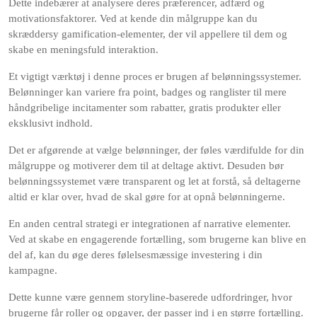
Dette indebærer at analysere deres præferencer, adfærd og
motivationsfaktorer. Ved at kende din målgruppe kan du
skræddersy gamification-elementer, der vil appellere til dem og
skabe en meningsfuld interaktion.
Et vigtigt værktøj i denne proces er brugen af belønningssystemer.
Belønninger kan variere fra point, badges og ranglister til mere
håndgribelige incitamenter som rabatter, gratis produkter eller
eksklusivt indhold.
Det er afgørende at vælge belønninger, der føles værdifulde for din
målgruppe og motiverer dem til at deltage aktivt. Desuden bør
belønningssystemet være transparent og let at forstå, så deltagerne
altid er klar over, hvad de skal gøre for at opnå belønningerne.
En anden central strategi er integrationen af narrative elementer.
Ved at skabe en engagerende fortælling, som brugerne kan blive en
del af, kan du øge deres følelsesmæssige investering i din
kampagne.
Dette kunne være gennem storyline-baserede udfordringer, hvor
brugerne får roller og opgaver, der passer ind i en større fortælling.