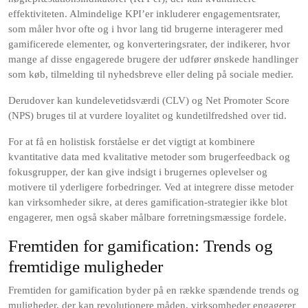
effektiviteten. Almindelige KPI’er inkluderer engagementsrater,
som måler hvor ofte og i hvor lang tid brugerne interagerer med
gamificerede elementer, og konverteringsrater, der indikerer, hvor
mange af disse engagerede brugere der udfører ønskede handlinger
som køb, tilmelding til nyhedsbreve eller deling på sociale medier.
Derudover kan kundelevetidsværdi (CLV) og Net Promoter Score
(NPS) bruges til at vurdere loyalitet og kundetilfredshed over tid.
For at få en holistisk forståelse er det vigtigt at kombinere
kvantitative data med kvalitative metoder som brugerfeedback og
fokusgrupper, der kan give indsigt i brugernes oplevelser og
motivere til yderligere forbedringer. Ved at integrere disse metoder
kan virksomheder sikre, at deres gamification-strategier ikke blot
engagerer, men også skaber målbare forretningsmæssige fordele.
Fremtiden for gamification: Trends og
fremtidige muligheder
Fremtiden for gamification byder på en række spændende trends og
muligheder, der kan revolutionere måden, virksomheder engagerer