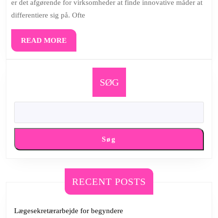
er det afgørende for virksomheder at finde innovative måder at
at
differentiere sig på. Ofte
lytte
til
READ
READ MORE
dine
MORE
kunder
SØG
Søg
RECENT POSTS
Lægesekretærarbejde for begyndere