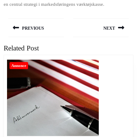
en central strategi i markedsføringens værktøjskasse.
Indlægsnavigation
PREVIOUS
NEXT
Previous
Next
post:
post:
Related Post
Annonce