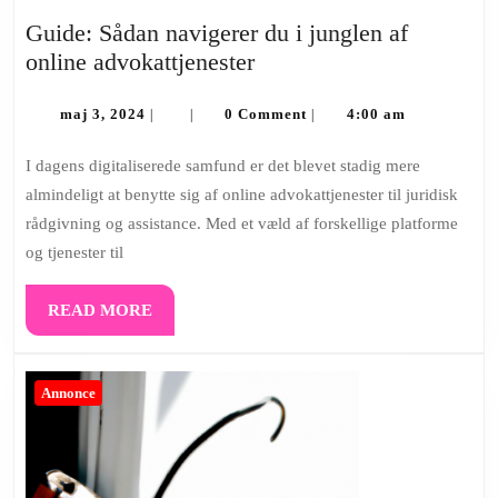
Guide: Sådan navigerer du i junglen af
Guide:
online advokattjenester
Sådan
maj
navigerer
maj 3, 2024
0 Comment
4:00 am
|
|
|
3,
du
2024
I dagens digitaliserede samfund er det blevet stadig mere
i
almindeligt at benytte sig af online advokattjenester til juridisk
junglen
rådgivning og assistance. Med et væld af forskellige platforme
af
og tjenester til
online
advokattjenester
READ
READ MORE
MORE
Annonce