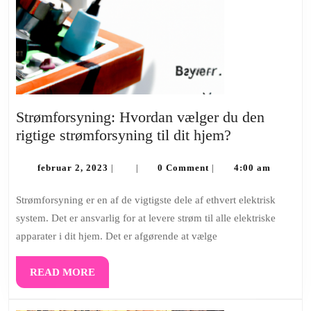
Strømforsyning: Hvordan vælger du den
Strømforsyni
rigtige strømforsyning til dit hjem?
Hvordan
februar
vælger
februar 2, 2023
0 Comment
4:00 am
|
|
|
2,
du
2023
Strømforsyning er en af ​​de vigtigste dele af ethvert elektrisk
den
system. Det er ansvarlig for at levere strøm til alle elektriske
rigtige
apparater i dit hjem. Det er afgørende at vælge
strømforsyni
til
READ
READ MORE
dit
MORE
hjem?