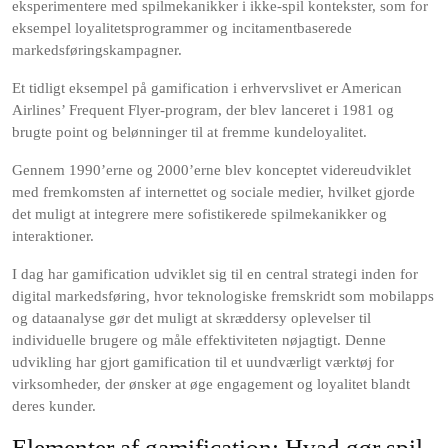
eksperimentere med spilmekanikker i ikke-spil kontekster, som for
eksempel loyalitetsprogrammer og incitamentbaserede
markedsføringskampagner.
Et tidligt eksempel på gamification i erhvervslivet er American
Airlines’ Frequent Flyer-program, der blev lanceret i 1981 og
brugte point og belønninger til at fremme kundeloyalitet.
Gennem 1990’erne og 2000’erne blev konceptet videreudviklet
med fremkomsten af internettet og sociale medier, hvilket gjorde
det muligt at integrere mere sofistikerede spilmekanikker og
interaktioner.
I dag har gamification udviklet sig til en central strategi inden for
digital markedsføring, hvor teknologiske fremskridt som mobilapps
og dataanalyse gør det muligt at skræddersy oplevelser til
individuelle brugere og måle effektiviteten nøjagtigt. Denne
udvikling har gjort gamification til et uundværligt værktøj for
virksomheder, der ønsker at øge engagement og loyalitet blandt
deres kunder.
Elementer af gamification: Hvad gør spil