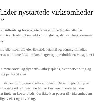
r finder nystartede virksomheder
?”
en udfordring for nystartede virksomheder, der ofte har
nger. Byen byder på en række muligheder, der kan imødekomme
ing.
oteller, som tilbyder fleksible lejemål og adgang til fælles
ker at minimere faste omkostninger og opretholde en vis agilitet i
en mere social og dynamisk arbejdsplads, hvor networking og
r og partnerskaber.
n start-up hubs være et attraktivt valg. Disse miljøer tilbyder
erende netværk af ligesindede iværksættere. Uanset hvilken
t at finde en kontorplads, der ikke kun passer til virksomhedens
dige vækst og udvikling.