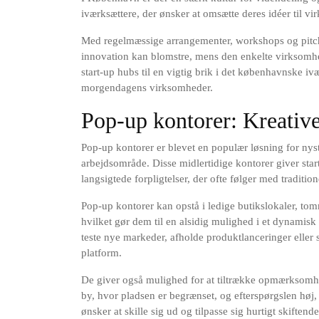
iværksættere, der ønsker at omsætte deres idéer til vi
Med regelmæssige arrangementer, workshops og pitch-
innovation kan blomstre, mens den enkelte virksomhed
start-up hubs til en vigtig brik i det københavnske i
morgendagens virksomheder.
Pop-up kontorer: Kreative
Pop-up kontorer er blevet en populær løsning for nysta
arbejdsområde. Disse midlertidige kontorer giver star
langsigtede forpligtelser, der ofte følger med tradition
Pop-up kontorer kan opstå i ledige butikslokaler, tomm
hvilket gør dem til en alsidig mulighed i et dynamis
teste nye markeder, afholde produktlanceringer eller 
platform.
De giver også mulighed for at tiltrække opmærksomh
by, hvor pladsen er begrænset, og efterspørgslen høj
ønsker at skille sig ud og tilpasse sig hurtigt skiftend