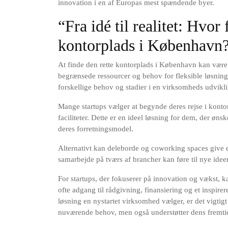
innovation i en af Europas mest spændende byer.
“Fra idé til realitet: Hvo
kontorplads i København
At finde den rette kontorplads i København kan være 
begrænsede ressourcer og behov for fleksible løsni
forskellige behov og stadier i en virksomheds udvikl
Mange startups vælger at begynde deres rejse i kontorh
faciliteter. Dette er en ideel løsning for dem, der øns
deres forretningsmodel.
Alternativt kan deleborde og coworking spaces give 
samarbejde på tværs af brancher kan føre til nye idee
For startups, der fokuserer på innovation og vækst, ka
ofte adgang til rådgivning, finansiering og et inspir
løsning en nystartet virksomhed vælger, er det vigtig
nuværende behov, men også understøtter dens fremti