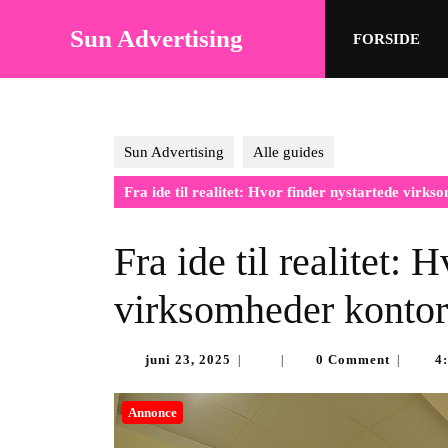
Skip
to
Sun Advertising
FORSIDE
content
Skip
to
content
Sun Advertising
Alle guides
Fra ide til realitet: Hvor finder nystartede vir
Fra ide til realitet: 
virksomheder kontor
juni
juni 23, 2025
0 Comment
4
|
|
|
23,
2025
Annonce