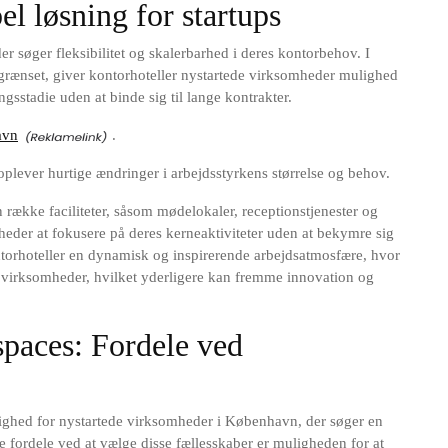
el løsning for startups
der søger fleksibilitet og skalerbarhed i deres kontorbehov. I
rænset, giver kontorhoteller nystartede virksomheder mulighed
ngsstadie uden at binde sig til lange kontrakter.
avn
.
e oplever hurtige ændringer i arbejdsstyrkens størrelse og behov.
række faciliteter, såsom mødelokaler, receptionstjenester og
mheder at fokusere på deres kerneaktiviteter uden at bekymre sig
ntorhoteller en dynamisk og inspirerende arbejdsatmosfære, hvor
virksomheder, hvilket yderligere kan fremme innovation og
paces: Fordele ved
ighed for nystartede virksomheder i København, der søger en
te fordele ved at vælge disse fællesskaber er muligheden for at