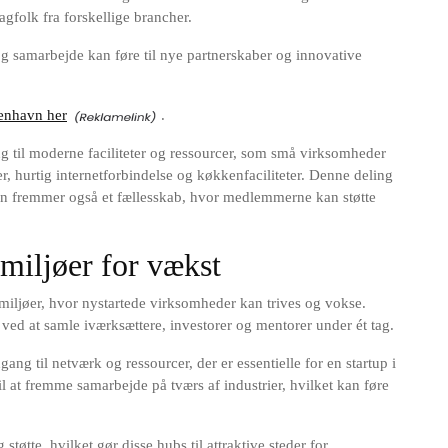
folk fra forskellige brancher.
g samarbejde kan føre til nye partnerskaber og innovative
enhavn her
.
til moderne faciliteter og ressourcer, som små virksomheder
r, hurtig internetforbindelse og køkkenfaciliteter. Denne deling
en fremmer også et fællesskab, hvor medlemmerne kan støtte
 miljøer for vækst
iljøer, hvor nystartede virksomheder kan trives og vokse.
ved at samle iværksættere, investorer og mentorer under ét tag.
ang til netværk og ressourcer, der er essentielle for en startup i
til at fremme samarbejde på tværs af industrier, hvilket kan føre
tøtte, hvilket gør disse hubs til attraktive steder for