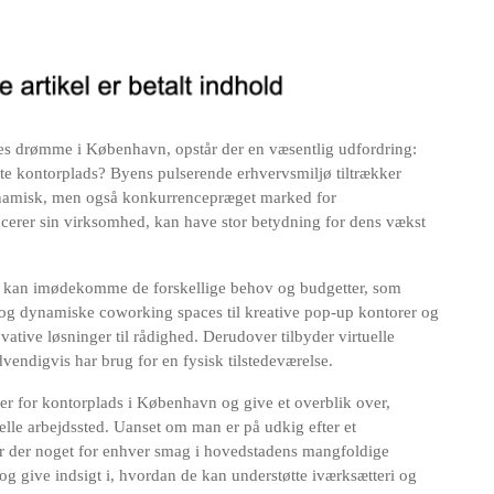
eres drømme i København, opstår der en væsentlig udfordring:
tte kontorplads? Byens pulserende erhvervsmiljø tiltrækker
 dynamisk, men også konkurrencepræget marked for
acerer sin virksomhed, kan have stor betydning for dens vækst
r kan imødekomme de forskellige behov og budgetter, som
ler og dynamiske coworking spaces til kreative pop-up kontorer og
ative løsninger til rådighed. Derudover tilbyder virtuelle
vendigvis har brug for en fysisk tilstedeværelse.
der for kontorplads i København og give et overblik over,
lle arbejdssted. Uanset om man er på udkig efter et
, er der noget for enhver smag i hovedstadens mangfoldige
og give indsigt i, hvordan de kan understøtte iværksætteri og