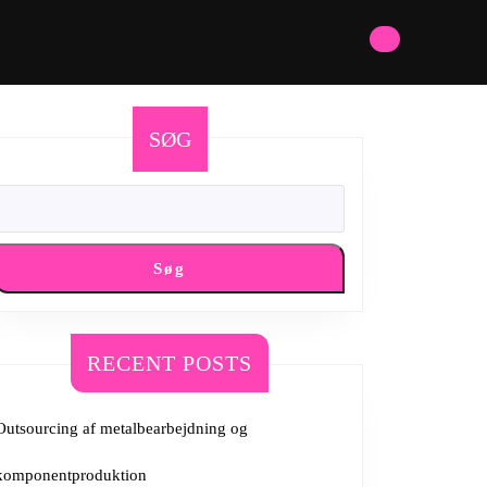
SØG
Søg
RECENT POSTS
Outsourcing af metalbearbejdning og
komponentproduktion