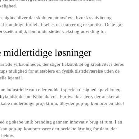
rkelighed.
nights bliver der skabt en atmosfære, hvor kreativitet og
 kan drage fordel af fælles ressourcer og ekspertise. Dette gør
værksættermiljø, som understøtter vækst og udvikling for
 midlertidige løsninger
rtede virksomheder, der søger fleksibilitet og kreativitet i deres
tups mulighed for at etablere en fysisk tilstedeværelse uden de
elle lejemål.
e industrielle rum eller endda i specielt designede pavilloner,
k bylandskab som Københavns. For iværksættere, der ønsker at
skabe midlertidige projektrum, tilbyder pop-up kontorer en ideel
ed og skabe unik branding gennem innovativ brug af rum. I en
, kan pop-up kontorer være den perfekte løsning for dem, der
e behov.