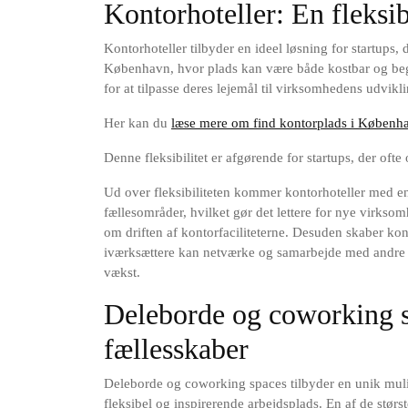
Kontorhoteller: En fleksib
Kontorhoteller tilbyder en ideel løsning for startups, 
København, hvor plads kan være både kostbar og beg
for at tilpasse deres lejemål til virksomhedens udvikli
Her kan du
læse mere om find kontorplads i Københ
Denne fleksibilitet er afgørende for startups, der oft
Ud over fleksibiliteten kommer kontorhoteller med en 
fællesområder, hvilket gør det lettere for nye virkso
om driften af kontorfaciliteterne. Desuden skaber ko
iværksættere kan netværke og samarbejde med andre 
vækst.
Deleborde og coworking s
fællesskaber
Deleborde og coworking spaces tilbyder en unik mul
fleksibel og inspirerende arbejdsplads. En af de størs