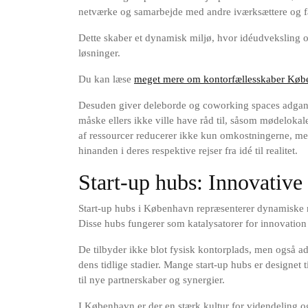
netværke og samarbejde med andre iværksættere og fag
Dette skaber et dynamisk miljø, hvor idéudveksling o
løsninger.
Du kan læse
meget mere om kontorfællesskaber Køb
Desuden giver deleborde og coworking spaces adgang 
måske ellers ikke ville have råd til, såsom mødelokale
af ressourcer reducerer ikke kun omkostningerne, m
hinanden i deres respektive rejser fra idé til realitet.
Start-up hubs: Innovative
Start-up hubs i København repræsenterer dynamiske m
Disse hubs fungerer som katalysatorer for innovation 
De tilbyder ikke blot fysisk kontorplads, men også adg
dens tidlige stadier. Mange start-up hubs er designet 
til nye partnerskaber og synergier.
I København er der en stærk kultur for videndeling og s