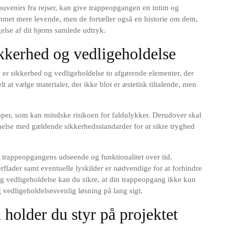
souvenirs fra rejser, kan give trappeopgangen en intim og
ummet mere levende, men de fortæller også en historie om dem,
gelse af dit hjems samlede udtryk.
ikkerhed og vedligeholdelse
er sikkerhed og vedligeholdelse to afgørende elementer, der
elt at vælge materialer, der ikke blot er æstetisk tiltalende, men
æpper, som kan mindske risikoen for faldulykker. Derudover skal
melse med gældende sikkerhedsstandarder for at sikre tryghed
re trappeopgangens udseende og funktionalitet over tid.
flader samt eventuelle lyskilder er nødvendige for at forhindre
og vedligeholdelse kan du sikre, at din trappeopgang ikke kun
 vedligeholdelsesvenlig løsning på lang sigt.
 holder du styr på projektet