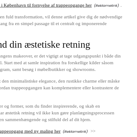
 i København til fornyelse af trappeopgange her
.
en fuld transformation, vil denne artikel give dig de nødvendige
gang fra en simpel passage til et centralt og imponerende
nd din æstetiske retning
angens makeover, er det vigtigt at tage udgangspunkt i både din
l. Start med at samle inspiration fra forskellige kilder såsom
tagram, samt besøg i møbelbutikker og showrooms.
et den minimalistiske elegance, den rustikke charme eller måske
ordan trappeopgangen kan komplementere eller kontrastere de
ialer og former, som du finder inspirerende, og skab en
lar æstetisk retning vil ikke kun gøre planlægningsprocessen
er en sammenhængende og stilfuld del af dit hjem.
trappeopgang med ny maling her
>>