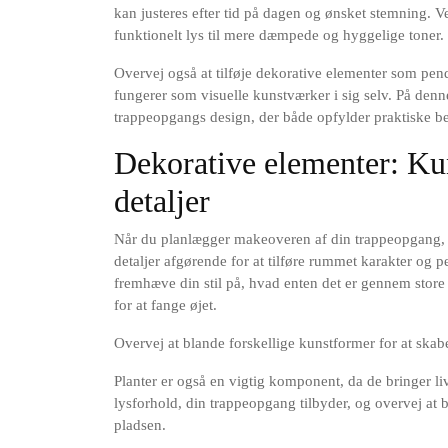
kan justeres efter tid på dagen og ønsket stemning. V
funktionelt lys til mere dæmpede og hyggelige toner.
Overvej også at tilføje dekorative elementer som pend
fungerer som visuelle kunstværker i sig selv. På denn
trappeopgangs design, der både opfylder praktiske b
Dekorative elementer: Kun
detaljer
Når du planlægger makeoveren af din trappeopgang, e
detaljer afgørende for at tilføre rummet karakter og
fremhæve din stil på, hvad enten det er gennem store m
for at fange øjet.
Overvej at blande forskellige kunstformer for at ska
Planter er også en vigtig komponent, da de bringer liv
lysforhold, din trappeopgang tilbyder, og overvej at b
pladsen.