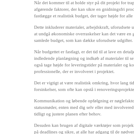
Når det kommer til at holde styr på dit projekt for t
afgørende faktorer, der kan sikre en gnidningsfri proces
fastlægge et realistisk budget, der tager højde for alle
Dette inkluderer materialer, arbejdskraft, uforudsete 
at undgå økonomiske overraskelser kan det være en g
samlede budget, som kan dække uforudsete udgifter.
Når budgettet er fastlagt, er det tid til at lave en deta
indledende planlægning og indkøb af materialer til sel
også tage højde for leveringstider på materialer og 
professionelle, der er involveret i projektet.
Det er vigtigt at være realistisk omkring, hvor lang tid
forsinkelser, som ofte kan opstå i renoveringsprojekte
Kommunikation og løbende opfølgning er nøglefaktor
statusmøder, enten med dig selv eller med involverede 
tidligt og justere planen efter behov.
Desuden kan brugen af digitale værktøjer som projekt
på deadlines og sikre, at alle har adgang til de nødve