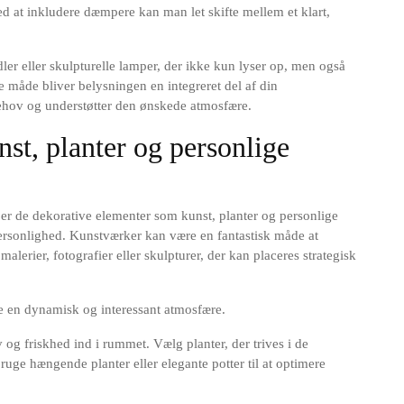
ed at inkludere dæmpere kan man let skifte mellem et klart,
ler eller skulpturelle lamper, der ikke kun lyser op, men også
e måde bliver belysningen en integreret del af din
ehov og understøtter den ønskede atmosfære.
st, planter og personlige
r de dekorative elementer som kunst, planter og personlige
 personlighed. Kunstværker kan være en fantastisk måde at
alerier, fotografier eller skulpturer, der kan placeres strategisk
be en dynamisk og interessant atmosfære.
 og friskhed ind i rummet. Vælg planter, der trives i de
ruge hængende planter eller elegante potter til at optimere