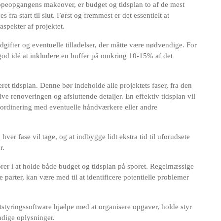
rappeopgangens makeover, er budget og tidsplan to af de mest
 fra start til slut. Først og fremmest er det essentielt at
 aspekter af projektet.
udgifter og eventuelle tilladelser, der måtte være nødvendige. For
od idé at inkludere en buffer på omkring 10-15% af det
ljeret tidsplan. Denne bør indeholde alle projektets faser, fra den
ve renoveringen og afsluttende detaljer. En effektiv tidsplan vil
koordinering med eventuelle håndværkere eller andre
 hver fase vil tage, og at indbygge lidt ekstra tid til uforudsete
r.
er i at holde både budget og tidsplan på sporet. Regelmæssige
parter, kan være med til at identificere potentielle problemer
styringssoftware hjælpe med at organisere opgaver, holde styr
ndige oplysninger.