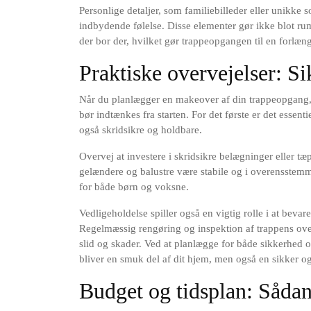
Personlige detaljer, som familiebilleder eller unikke 
indbydende følelse. Disse elementer gør ikke blot r
der bor der, hvilket gør trappeopgangen til en forlæn
Praktiske overvejelser: S
Når du planlægger en makeover af din trappeopgang, 
bør indtænkes fra starten. For det første er det essenti
også skridsikre og holdbare.
Overvej at investere i skridsikre belægninger eller t
gelændere og balustre være stabile og i overensstem
for både børn og voksne.
Vedligeholdelse spiller også en vigtig rolle i at beva
Regelmæssig rengøring og inspektion af trappens over
slid og skader. Ved at planlægge for både sikkerhed 
bliver en smuk del af dit hjem, men også en sikker og
Budget og tidsplan: Sådan