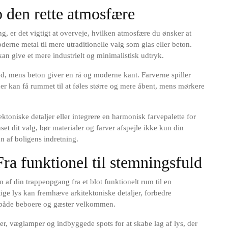
b den rette atmosfære
g, er det vigtigt at overveje, hvilken atmosfære du ønsker at
derne metal til mere utraditionelle valg som glas eller beton.
kan give et mere industrielt og minimalistisk udtryk.
d, mens beton giver en rå og moderne kant. Farverne spiller
cer kan få rummet til at føles større og mere åbent, mens mørkere
ktoniske detaljer eller integrere en harmonisk farvepalette for
dit valg, bør materialer og farver afspejle ikke kun din
n af boligens indretning.
ra funktionel til stemningsfuld
n af din trappeopgang fra et blot funktionelt rum til en
ige lys kan fremhæve arkitektoniske detaljer, forbedre
 både beboere og gæster velkommen.
er, væglamper og indbyggede spots for at skabe lag af lys, der