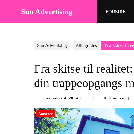
Skip
to
Sun Advertising
FORSIDE
content
Skip
to
content
Sun Advertising
Alle guides
Fra skitse til
Fra skitse til realit
din trappeopgangs 
november
november 4, 2024
0 Comment
|
|
|
4,
2024
Annonce