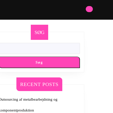
SØG
Søg
RECENT POSTS
Outsourcing af metalbearbejdning og
komponentproduktion