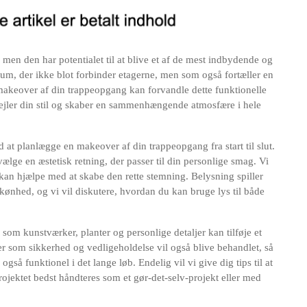
men den har potentialet til at blive et af de mest indbydende og
et rum, der ikke blot forbinder etagerne, men som også fortæller en
rt makeover af din trappeopgang kan forvandle dette funktionelle
spejler din stil og skaber en sammenhængende atmosfære i hele
 at planlægge en makeover af din trappeopgang fra start til slut.
ælge en æstetisk retning, der passer til din personlige smag. Vi
r kan hjælpe med at skabe den rette stemning. Belysning spiller
kønhed, og vi vil diskutere, hvordan du kan bruge lys til både
som kunstværker, planter og personlige detaljer kan tilføje et
er som sikkerhed og vedligeholdelse vil også blive behandlet, så
så funktionel i det lange løb. Endelig vil vi give dig tips til at
ojektet bedst håndteres som et gør-det-selv-projekt eller med