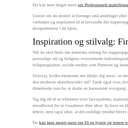
Du kan læse meget mere
om Professionelt malerfirma
Uanset om du ønsker at foretage små ændringer eller 
værktøjer og inspiration til at forvandle din trappeop
designelement i dit hjem.
Inspiration og stilvalg: Fi
Når du skal finde din æstetiske retning for trappeopg
personlige stil og boligens overordnede indretningssti
boligmagasiner, sociale medier som Pinterest og Ins
Overvej, hvilke elementer der tiltaler dig mest—er d
den moderne skandinaviske stil? Tænk også over, hv
tilstødende rum for at skabe en harmonisk overgang.
Tag dig tid til at reflektere over farvepaletter, mater
moodboard for at visualisere dine ideer. At have en k
lettere, men også sikre, at det endelige resultat bliv
Du
kan læse meget mere om Få en lysere og renere 