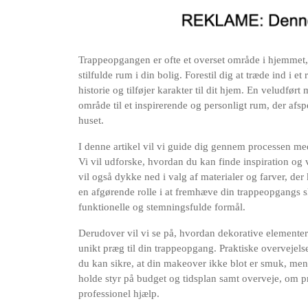
Trappeopgangen er ofte et overset område i hjemmet, 
stilfulde rum i din bolig. Forestil dig at træde ind i 
historie og tilføjer karakter til dit hjem. En veludfø
område til et inspirerende og personligt rum, der af
huset.
I denne artikel vil vi guide dig gennem processen med
Vi vil udforske, hvordan du kan finde inspiration og v
vil også dykke ned i valg af materialer og farver, de
en afgørende rolle i at fremhæve din trappeopgangs s
funktionelle og stemningsfulde formål.
Derudover vil vi se på, hvordan dekorative elementer 
unikt præg til din trappeopgang. Praktiske overvejels
du kan sikre, at din makeover ikke blot er smuk, men og
holde styr på budget og tidsplan samt overveje, om pr
professionel hjælp.