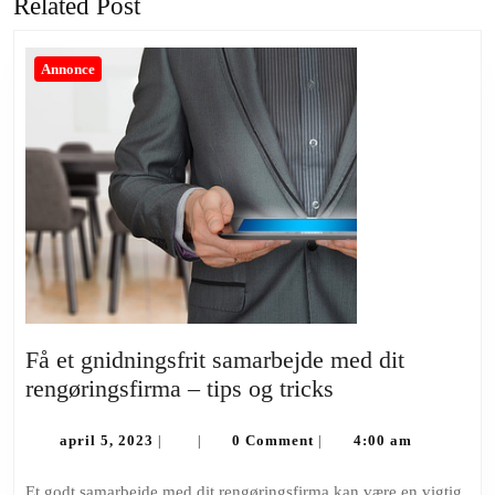
Related Post
Annonce
Få et gnidningsfrit samarbejde med dit
Få
rengøringsfirma – tips og tricks
et
april
gnidningsfrit
april 5, 2023
0 Comment
4:00 am
|
|
|
5,
samarbejde
2023
Et godt samarbejde med dit rengøringsfirma kan være en vigtig