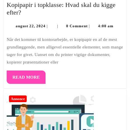
Kopipapir i topklasse: Hvad skal du kigge
Kopipapir
efter?
i
topklasse:
august
august 22, 2024
0 Comment
4:00 am
|
|
|
22,
Hvad
2024
Når det kommer til kontorarbejde, er kopipapir en af de mest
skal
grundlæggende, men alligevel essentielle elementer, som mange
du
tager for givet. Uanset om du printer vigtige dokumenter,
kigge
kopierer præsentationer eller
efter?
READ
READ MORE
MORE
Annonce