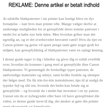
At udskifte blækpatroner i sin printer kan hurtigt blive en dyr
fornøjelse – især hvis man printer ofte. Mange vælger derfor at
undersøge muligheden for at genopfylde deres tomme patroner i
stedet for at købe nye hele tiden. Men hvordan griber man det
egentlig an, og er det overhovedet besværet værd? Hvis du ejer en
Canon-printer og gerne vil spare penge samt gøre noget godt for
miljøet, kan genopfyldning af blækpatroner være en oplagt løsning.
I denne guide tager vi dig i hånden og giver dig et solidt overblik
over, hvordan du kommer i gang med at genopfylde dine Canon
blækpatroner. Vi gennemgår de forskellige typer patroner, de
nødvendige materialer og udstyr, samt hvilke fordele og ulemper
der følger med. Du får trin-for-trin instruktioner, tips til at undgå de
typiske fejl og råd om, hvornår det bedst kan betale sig at
genopfylde – og hvornår du i stedet bør investere i en ny patron.
Uanset om du er nybegynder eller bare vil have genopfrisket din
viden, er denne guide lavet til dig, der ønsker at gøre din printer
mere økonomisk og bæredygtig.