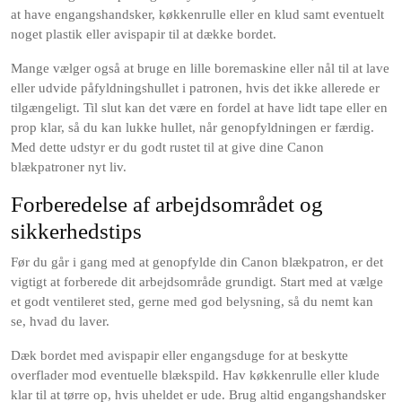
at have engangshandsker, køkkenrulle eller en klud samt eventuelt
noget plastik eller avispapir til at dække bordet.
Mange vælger også at bruge en lille boremaskine eller nål til at lave
eller udvide påfyldningshullet i patronen, hvis det ikke allerede er
tilgængeligt. Til slut kan det være en fordel at have lidt tape eller en
prop klar, så du kan lukke hullet, når genopfyldningen er færdig.
Med dette udstyr er du godt rustet til at give dine Canon
blækpatroner nyt liv.
Forberedelse af arbejdsområdet og
sikkerhedstips
Før du går i gang med at genopfylde din Canon blækpatron, er det
vigtigt at forberede dit arbejdsområde grundigt. Start med at vælge
et godt ventileret sted, gerne med god belysning, så du nemt kan
se, hvad du laver.
Dæk bordet med avispapir eller engangsduge for at beskytte
overflader mod eventuelle blækspild. Hav køkkenrulle eller klude
klar til at tørre op, hvis uheldet er ude. Brug altid engangshandsker