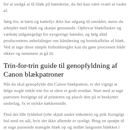
for at undgå at få blæk på hænderne, da det kan være svært at vaske
af.
Sørg for, at børn og kæledyr ikke har adgang til området, mens du
arbejder med blæk og skarpe genstande. Opbevar blækflasker og
værktøj utilgængeligt for nysgerrige hænder, og følg altid
producentens anbefalinger om håndtering og bortskaffelse af blæk.
Ved at tage disse simple forholdsregler kan du gøre processen både
sikker og nemmere at gå til.
Trin-for-trin guide til genopfyldning af
Canon blækpatroner
Når du skal genopfylde din Canon blækpatron, er det vigtigt at
følge nogle enkle trin for at sikre et godt resultat. Start med at tage
patronen forsigtigt ud af printeren og placér den på et beskyttet
underlag, fx et stykke køkkenrulle.
Find det lille fyldehul (ofte skjult under etiketten) og prik forsigtigt
hul med en nål, hvis det ikke allerede er synligt. Brug en sprøjte til
at suge passende mængde blæk op og indfør langsomt blækket i