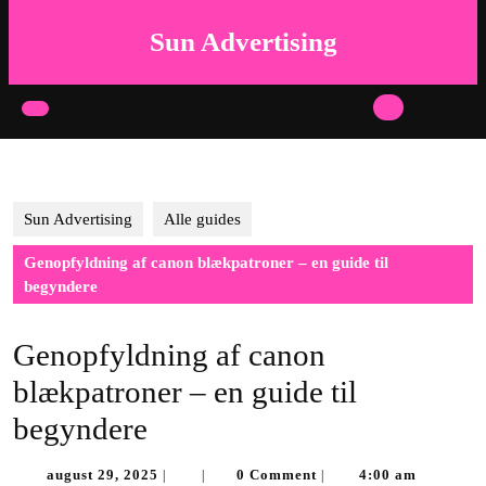
Skip
to
Sun Advertising
content
Skip
to
Open
content
Button
Sun Advertising
Alle guides
Genopfyldning af canon blækpatroner – en guide til
begyndere
Genopfyldning af canon
blækpatroner – en guide til
begyndere
august
august 29, 2025
0 Comment
4:00 am
|
|
|