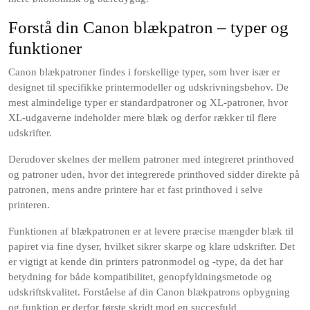
Forstå din Canon blækpatron – typer og
funktioner
Canon blækpatroner findes i forskellige typer, som hver især er
designet til specifikke printermodeller og udskrivningsbehov. De
mest almindelige typer er standardpatroner og XL-patroner, hvor
XL-udgaverne indeholder mere blæk og derfor rækker til flere
udskrifter.
Derudover skelnes der mellem patroner med integreret printhoved
og patroner uden, hvor det integrerede printhoved sidder direkte på
patronen, mens andre printere har et fast printhoved i selve
printeren.
Funktionen af blækpatronen er at levere præcise mængder blæk til
papiret via fine dyser, hvilket sikrer skarpe og klare udskrifter. Det
er vigtigt at kende din printers patronmodel og -type, da det har
betydning for både kompatibilitet, genopfyldningsmetode og
udskriftskvalitet. Forståelse af din Canon blækpatrons opbygning
og funktion er derfor første skridt mod en succesfuld