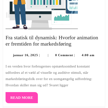
Fra statisk til dynamisk: Hvorfor animation
Fra
er fremtiden for markedsføring
statisk
januar
til
januar 16, 2025
0 Comment
4:00 am
|
|
|
16,
dynamisk:
2025
I en verden hvor forbrugernes opmærksomhed konstant
Hvorfor
udfordres af et væld af visuelle og auditive stimuli, står
animation
markedsføringsfolk over for en uomgængelig udfordring:
er
Hvordan skiller man sig ud? Svaret ligger
fremtiden
for
READ
READ MORE
markedsføring
MORE