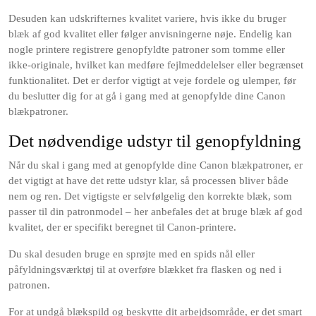
Desuden kan udskrifternes kvalitet variere, hvis ikke du bruger
blæk af god kvalitet eller følger anvisningerne nøje. Endelig kan
nogle printere registrere genopfyldte patroner som tomme eller
ikke-originale, hvilket kan medføre fejlmeddelelser eller begrænset
funktionalitet. Det er derfor vigtigt at veje fordele og ulemper, før
du beslutter dig for at gå i gang med at genopfylde dine Canon
blækpatroner.
Det nødvendige udstyr til genopfyldning
Når du skal i gang med at genopfylde dine Canon blækpatroner, er
det vigtigt at have det rette udstyr klar, så processen bliver både
nem og ren. Det vigtigste er selvfølgelig den korrekte blæk, som
passer til din patronmodel – her anbefales det at bruge blæk af god
kvalitet, der er specifikt beregnet til Canon-printere.
Du skal desuden bruge en sprøjte med en spids nål eller
påfyldningsværktøj til at overføre blækket fra flasken og ned i
patronen.
For at undgå blækspild og beskytte dit arbejdsområde, er det smart