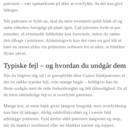
patronen – vær opmærksom på ikke at overfylde, da det kan give
lækager.
Når patronen er fyldt op, skal du tørre eventuelt spildt blæk af og
sætte etiketten forsigtigt på plads igen. Lad patronen hvile et par
minutter, så eventuelle luftbobler kan forsvinde, inden du sætter
den tilbage i printeren. Afslutningsvis kan det være en god idé at
køre en rensecyklus via printerens software for at sikre, at blækket
flyder jævnt.
Typiske fejl – og hvordan du undgår dem
Når du begiver dig ud i at genopfylde dine Canon blækpatroner, er
der en række typiske fejl, som mange begår – heldigvis kan de
fleste undgås med de rette forholdsregler og lidt tålmodighed. En af
de mest almindelige fejl er at overfylde patronen.
Mange tror, at mere blæk giver længere brugstid, men overfyldning
kan føre til lækager, dårlig udskriftskvalitet og i værste fald
ødelægge printeren. Fyld derfor altid patronen langsomt og stop,
når du mærker modstand eller ser blækket nærme sig toppen.