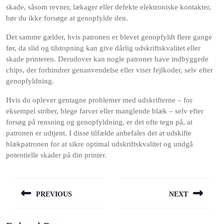
skade, såsom revner, lækager eller defekte elektroniske kontakter,
bør du ikke forsøge at genopfylde den.
Det samme gælder, hvis patronen er blevet genopfyldt flere gange
før, da slid og tilstopning kan give dårlig udskriftskvalitet eller
skade printeren. Derudover kan nogle patroner have indbyggede
chips, der forhindrer genanvendelse eller viser fejlkoder, selv efter
genopfyldning.
Hvis du oplever gentagne problemer med udskrifterne – for
eksempel striber, blege farver eller manglende blæk – selv efter
forsøg på rensning og genopfyldning, er det ofte tegn på, at
patronen er udtjent. I disse tilfælde anbefales det at udskifte
blækpatronen for at sikre optimal udskriftskvalitet og undgå
potentielle skader på din printer.
Indlægsnavigation
PREVIOUS
NEXT
Previous
Next
post:
post: