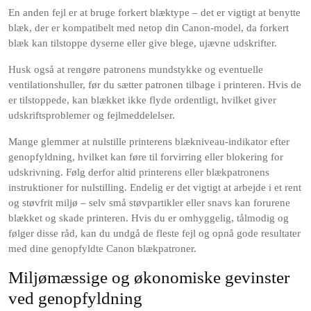
En anden fejl er at bruge forkert blæktype – det er vigtigt at benytte
blæk, der er kompatibelt med netop din Canon-model, da forkert
blæk kan tilstoppe dyserne eller give blege, ujævne udskrifter.
Husk også at rengøre patronens mundstykke og eventuelle
ventilationshuller, før du sætter patronen tilbage i printeren. Hvis de
er tilstoppede, kan blækket ikke flyde ordentligt, hvilket giver
udskriftsproblemer og fejlmeddelelser.
Mange glemmer at nulstille printerens blækniveau-indikator efter
genopfyldning, hvilket kan føre til forvirring eller blokering for
udskrivning. Følg derfor altid printerens eller blækpatronens
instruktioner for nulstilling. Endelig er det vigtigt at arbejde i et rent
og støvfrit miljø – selv små støvpartikler eller snavs kan forurene
blækket og skade printeren. Hvis du er omhyggelig, tålmodig og
følger disse råd, kan du undgå de fleste fejl og opnå gode resultater
med dine genopfyldte Canon blækpatroner.
Miljømæssige og økonomiske gevinster
ved genopfyldning