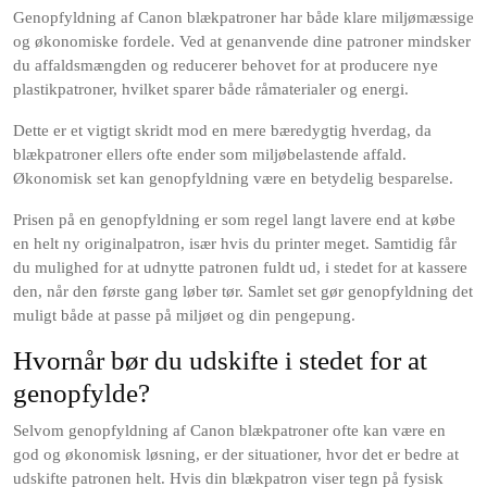
Genopfyldning af Canon blækpatroner har både klare miljømæssige
og økonomiske fordele. Ved at genanvende dine patroner mindsker
du affaldsmængden og reducerer behovet for at producere nye
plastikpatroner, hvilket sparer både råmaterialer og energi.
Dette er et vigtigt skridt mod en mere bæredygtig hverdag, da
blækpatroner ellers ofte ender som miljøbelastende affald.
Økonomisk set kan genopfyldning være en betydelig besparelse.
Prisen på en genopfyldning er som regel langt lavere end at købe
en helt ny originalpatron, især hvis du printer meget. Samtidig får
du mulighed for at udnytte patronen fuldt ud, i stedet for at kassere
den, når den første gang løber tør. Samlet set gør genopfyldning det
muligt både at passe på miljøet og din pengepung.
Hvornår bør du udskifte i stedet for at
genopfylde?
Selvom genopfyldning af Canon blækpatroner ofte kan være en
god og økonomisk løsning, er der situationer, hvor det er bedre at
udskifte patronen helt. Hvis din blækpatron viser tegn på fysisk