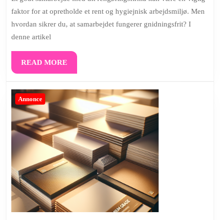
med
faktor for at opretholde et rent og hygiejnisk arbejdsmiljø. Men
dit
hvordan sikrer du, at samarbejdet fungerer gnidningsfrit? I
rengøringsfirma
denne artikel
–
tips
READ
READ MORE
og
MORE
tricks
Annonce