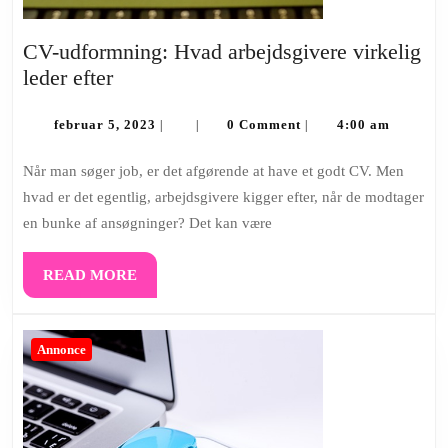
CV-udformning: Hvad arbejdsgivere virkelig
CV-
leder efter
udformning:
Hvad
februar
februar 5, 2023
0 Comment
4:00 am
|
|
|
5,
arbejdsgivere
2023
Når man søger job, er det afgørende at have et godt CV. Men
virkelig
hvad er det egentlig, arbejdsgivere kigger efter, når de modtager
leder
en bunke af ansøgninger? Det kan være
efter
READ
READ MORE
MORE
Annonce