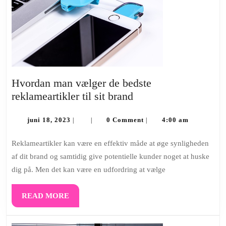
Hvordan man vælger de bedste
Hvordan
reklameartikler til sit brand
man
juni
vælger
juni 18, 2023
0 Comment
4:00 am
|
|
|
18,
de
2023
Reklameartikler kan være en effektiv måde at øge synligheden
bedste
af dit brand og samtidig give potentielle kunder noget at huske
reklameartikler
dig på. Men det kan være en udfordring at vælge
til
sit
READ
READ MORE
brand
MORE