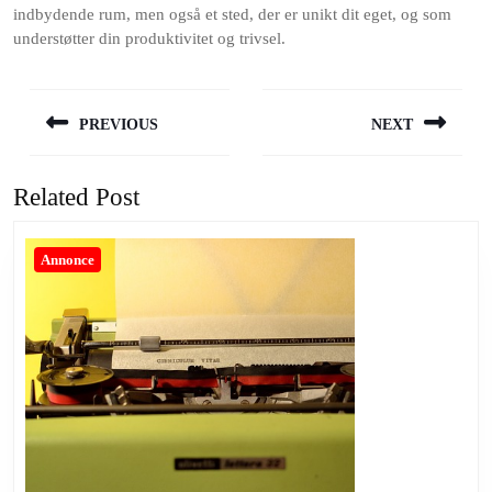
indbydende rum, men også et sted, der er unikt dit eget, og som
understøtter din produktivitet og trivsel.
Indlægsnavigation
PREVIOUS
NEXT
Previous
Next
post:
post:
Related Post
Annonce