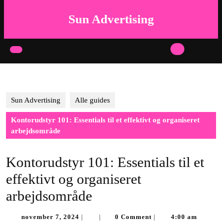
Skip
to
Sun Advertising
content
Skip
to
Open
content
Button
Sun Advertising
Alle guides
Kontorudstyr 101: Essentials til et effektivt og organiseret
arbejdsområde
Kontorudstyr 101: Essentials til et
effektivt og organiseret
arbejdsområde
november
november 7, 2024
0 Comment
4:00 am
|
|
|