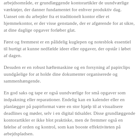
arbejdsområde, er grundlæggende kontorartikler de uundværlige
værktøjer, der danner fundamentet for enhver produktiv dag.
Uanset om du arbejder fra et traditionelt kontor eller et
hjemmekontor, er der visse genstande, der er afgørende for at sikre,
at dine daglige opgaver forløber glat.
Først og fremmest er en pålidelig kuglepen og notesblok essentiel
til hurtigt at kunne nedfælde ideer eller opgaver, der opstår i løbet
af dagen.
Desuden er en robust hæftemaskine og en forsyning af papirclips
uundgåelige for at holde dine dokumenter organiserede og
sammenhængende.
En god saks og tape er også uundværlige for små opgaver som
indpakning eller reparationer. Endelig kan en kalender eller en
planlægger på papirformat være en stor hjælp til at visualisere
deadlines og møder, selv i en digital tidsalder. Disse grundlæggende
kontorartikler er ikke blot praktiske, men de fremmer også en
følelse af orden og kontrol, som kan booste effektiviteten på
arbejdspladsen.