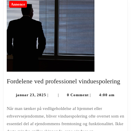
Annonce
For
Fordelene ved professionel vinduespolering
ved
januar
prof
januar 23, 2025
0 Comment
4:00 am
|
|
|
23,
vind
2025
Når man tænker på vedligeholdelse af hjemmet eller
erhvervsejendomme, bliver vinduespolering ofte overset som en
essentiel del af ejendommens fremtoning og funktionalitet. Ikke