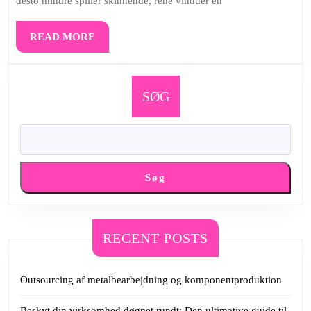
desto mindre spiller skinnende, rene vinduer en
READ
READ MORE
MORE
SØG
Søg
RECENT POSTS
Outsourcing af metalbearbejdning og komponentproduktion
Beskyt din virksomhed døgnet rundt: Den ultimative guide til