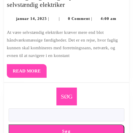
Ledninger
selvstændig elektriker
og
januar
læring:
januar 14, 2025
0 Comment
4:00 am
|
|
|
14,
Tips
2025
At være selvstændig elektriker kræver mere end blot
til
håndværksmæssige færdigheder. Det er en rejse, hvor faglig
succes
kunnen skal kombineres med forretningssans, netværk, og
som
evnen til at navigere i en konstant
selvstændig
elektriker
READ
READ MORE
MORE
SØG
Søg