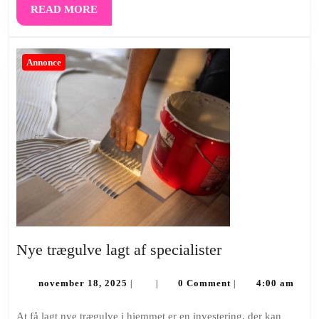
READ
READ MORE
and
MORE
Corporate
PR
Annonce
Nye
Nye trægulve lagt af specialister
trægulve
november
lagt
november 18, 2025
0 Comment
4:00 am
|
|
|
18,
af
2025
At få lagt nye trægulve i hjemmet er en investering, der kan