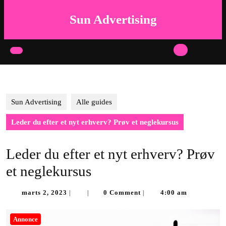
Skip
to
Sun Advertising
content
Skip
to
Open
content
Button
Sun Advertising
Alle guides
Leder du efter et nyt erhverv? Prøv et neglekursus
Leder du efter et nyt erhverv? Prøv
et neglekursus
marts
marts 2, 2023
0 Comment
4:00 am
|
|
|
2,
2023
Annonce