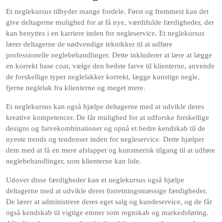
Et neglekursus tilbyder mange fordele. Først og fremmest kan det
give deltagerne mulighed for at få nye, værdifulde færdigheder, der
kan benyttes i en karriere inden for negleservice. Et neglekursus
lærer deltagerne de nødvendige teknikker til at udføre
professionelle neglebehandlinger. Dette inkluderer at lære at lægge
en korrekt base coat, vælge den bedste farve til klienterne, anvende
de forskellige typer neglelakker korrekt, lægge kunstige negle,
fjerne neglelak fra klienterne og meget mere.
Et neglekursus kan også hjælpe deltagerne med at udvikle deres
kreative kompetencer. De får mulighed for at udforske forskellige
designs og farvekombinationer og opnå et bedre kendskab til de
nyeste trends og tendenser inden for negleservice. Dette hjælper
dem med at få en mere afslappet og kunstnerisk tilgang til at udføre
neglebehandlinger, som klienterne kan lide.
Udover disse færdigheder kan et neglekursus også hjælpe
deltagerne med at udvikle deres forretningsmæssige færdigheder.
De lærer at administrere deres eget salg og kundeservice, og de får
også kendskab til vigtige emner som regnskab og markedsføring.