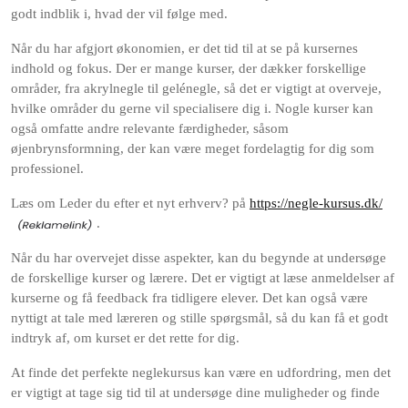
godt indblik i, hvad der vil følge med.
Når du har afgjort økonomien, er det tid til at se på kursernes
indhold og fokus. Der er mange kurser, der dækker forskellige
områder, fra akrylnegle til gelénegle, så det er vigtigt at overveje,
hvilke områder du gerne vil specialisere dig i. Nogle kurser kan
også omfatte andre relevante færdigheder, såsom
øjenbrynsformning, der kan være meget fordelagtig for dig som
professionel.
Læs om Leder du efter et nyt erhverv? på
https://negle-kursus.dk/
.
Når du har overvejet disse aspekter, kan du begynde at undersøge
de forskellige kurser og lærere. Det er vigtigt at læse anmeldelser af
kurserne og få feedback fra tidligere elever. Det kan også være
nyttigt at tale med læreren og stille spørgsmål, så du kan få et godt
indtryk af, om kurset er det rette for dig.
At finde det perfekte neglekursus kan være en udfordring, men det
er vigtigt at tage sig tid til at undersøge dine muligheder og finde