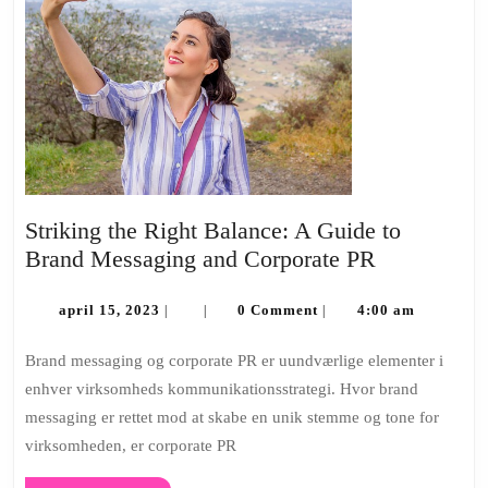
Striking the Right Balance: A Guide to
Striking
Brand Messaging and Corporate PR
the
april
Right
april 15, 2023
0 Comment
4:00 am
|
|
|
15,
Balance:
2023
Brand messaging og corporate PR er uundværlige elementer i
A
enhver virksomheds kommunikationsstrategi. Hvor brand
Guide
messaging er rettet mod at skabe en unik stemme og tone for
to
virksomheden, er corporate PR
Brand
Messaging