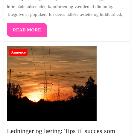
specialister
løfte både udseendet, komforten og værdien af din bolig.
Trægulve er populære for deres tidløse æstetik og holdbarhed,
READ
READ MORE
MORE
Annonce
Ledninger og læring: Tips til succes som