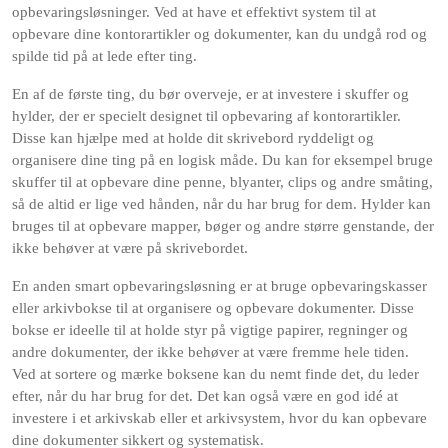
opbevaringsløsninger. Ved at have et effektivt system til at
opbevare dine kontorartikler og dokumenter, kan du undgå rod og
spilde tid på at lede efter ting.
En af de første ting, du bør overveje, er at investere i skuffer og
hylder, der er specielt designet til opbevaring af kontorartikler.
Disse kan hjælpe med at holde dit skrivebord ryddeligt og
organisere dine ting på en logisk måde. Du kan for eksempel bruge
skuffer til at opbevare dine penne, blyanter, clips og andre småting,
så de altid er lige ved hånden, når du har brug for dem. Hylder kan
bruges til at opbevare mapper, bøger og andre større genstande, der
ikke behøver at være på skrivebordet.
En anden smart opbevaringsløsning er at bruge opbevaringskasser
eller arkivbokse til at organisere og opbevare dokumenter. Disse
bokse er ideelle til at holde styr på vigtige papirer, regninger og
andre dokumenter, der ikke behøver at være fremme hele tiden.
Ved at sortere og mærke boksene kan du nemt finde det, du leder
efter, når du har brug for det. Det kan også være en god idé at
investere i et arkivskab eller et arkivsystem, hvor du kan opbevare
dine dokumenter sikkert og systematisk.