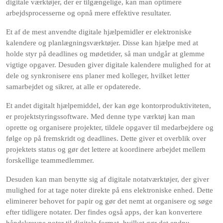
digitale værktøjer, der er tilgængelige, kan man optimere
arbejdsprocesserne og opnå mere effektive resultater.
Et af de mest anvendte digitale hjælpemidler er elektroniske
kalendere og planlægningsværktøjer. Disse kan hjælpe med at
holde styr på deadlines og mødetider, så man undgår at glemme
vigtige opgaver. Desuden giver digitale kalendere mulighed for at
dele og synkronisere ens planer med kolleger, hvilket letter
samarbejdet og sikrer, at alle er opdaterede.
Et andet digitalt hjælpemiddel, der kan øge kontorproduktiviteten,
er projektstyringssoftware. Med denne type værktøj kan man
oprette og organisere projekter, tildele opgaver til medarbejdere og
følge op på fremskridt og deadlines. Dette giver et overblik over
projektets status og gør det lettere at koordinere arbejdet mellem
forskellige teammedlemmer.
Desuden kan man benytte sig af digitale notatværktøjer, der giver
mulighed for at tage noter direkte på ens elektroniske enhed. Dette
eliminerer behovet for papir og gør det nemt at organisere og søge
efter tidligere notater. Der findes også apps, der kan konvertere