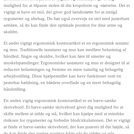
mulighed for at tilpasse stolen til din kropsform og -størrelse. Det er
vigtigt at have en stol, der giver god lændestøtte for at undgå
rygsmerter og ubehag. Du bør også overveje en stol med justerbare
armlæn, så du kan finde den optimale position for dine arme og
skuldre.
Et andet vigtigt ergonomisk kontorartikel er en ergonomisk tastatur
og mus. Traditionelle tastaturer og mus kan medføre belastning af
håndled, fingre og skuldre, hvilket kan føre til smerter og
muskelspændinger. Ergonomiske tastaturer og mus er designet til at
reducere belastningen og fremme en mere naturlig og behagelig
arbejdsstilling. Disse hjælpemidler kan have funktioner som en
justerbar hældning, en blødere overflade og en mere behagelig
håndstilling.
En anden vigtig ergonomisk kontorartikel er en hæve-sænke
skrivebord. Et hæve-sænke skrivebord giver dig mulighed for at
skifte mellem at sidde og stå, hvilket kan hjælpe med at mindske
risikoen for rygsmerter og forbedre blodcirkulationen. Det er vigtigt
at finde et hæve-sænke skrivebord, der kan justeres til din højde, så
du kan finde den rigtige position både når du sidder og står.