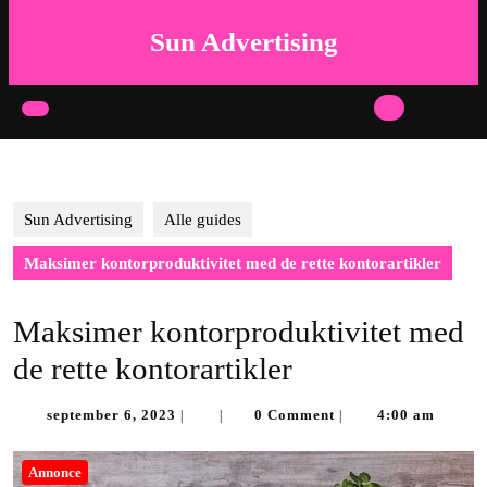
Skip
to
Sun Advertising
content
Skip
to
Open
content
Button
Sun Advertising
Alle guides
Maksimer kontorproduktivitet med de rette kontorartikler
Maksimer kontorproduktivitet med
de rette kontorartikler
september
september 6, 2023
0 Comment
4:00 am
|
|
|
6,
2023
Annonce