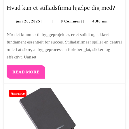
Hvad
Hvad kan et stilladsfirma hjælpe dig med?
kan
juni
et
juni 20, 2025
0 Comment
4:00 am
|
|
|
20,
still
2025
Når det kommer til byggeprojekter, er et solidt og sikkert
hjæl
fundament essentielt for succes. Stilladsfirmaer spiller en central
dig
rolle i at sikre, at byggeprocessen forløber glat, sikkert og
med?
effektivt. Uanset
READ
READ MORE
MORE
Annonce