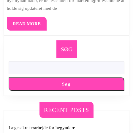
nye dynamikker, er det essentielt for marketingprofessionelle at
største
holde sig opdateret med de
succeser
READ
READ MORE
MORE
SØG
Søg
RECENT POSTS
Lægesekretærarbejde for begyndere