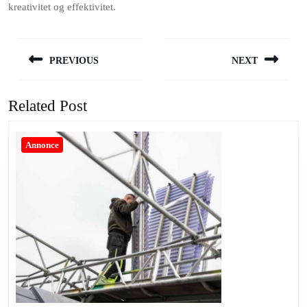
kreativitet og effektivitet.
Indlægsnavigation
PREVIOUS
NEXT
Previous
Next
post:
post:
Related Post
Annonce