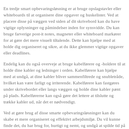
En tredje smart opbevaringsløsning er at bruge opslagstavler eller
whiteboards til at organisere dine opgaver og huskelister. Ved at
placere disse på væggen ved siden af dit skrivebord kan du have
vigtige oplysninger og påmindelser inden for synsvidde. Du kan
bruge farverige post-it notes, magneter eller whiteboard markører
for at gøre det mere visuelt tiltalende. Dette kan hjælpe med at
holde dig organiseret og sikre, at du ikke glemmer vigtige opgaver
eller deadlines.
Endelig kan du også overveje at bruge kabelførere og -holdere til at
holde dine kabler og ledninger i orden. Kabelførere kan hjælpe
med at undgå, at dine kabler bliver sammenfiltrede og snubletråde,
hvilket kan være farligt og irriterende. Kabelførere kan fastgøres
under skrivebordet eller langs væggen og holde dine kabler pænt
på plads. Kabelførerne kan også gøre det lettere at tilslutte og
trække kabler ud, når det er nødvendigt.
Ved at gøre brug af disse smarte opbevaringsløsninger kan du
skabe et mere organiseret og effektivt arbejdsmiljø. Du vil kunne
finde det, du har brug for, hurtigt og nemt, og undgå at spilde tid på