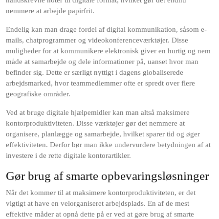
håndskrevne noter til digitale format, hvilket gør det endnu
nemmere at arbejde papirfrit.
Endelig kan man drage fordel af digital kommunikation, såsom e-
mails, chatprogrammer og videokonferenceværktøjer. Disse
muligheder for at kommunikere elektronisk giver en hurtig og nem
måde at samarbejde og dele informationer på, uanset hvor man
befinder sig. Dette er særligt nyttigt i dagens globaliserede
arbejdsmarked, hvor teammedlemmer ofte er spredt over flere
geografiske områder.
Ved at bruge digitale hjælpemidler kan man altså maksimere
kontorproduktiviteten. Disse værktøjer gør det nemmere at
organisere, planlægge og samarbejde, hvilket sparer tid og øger
effektiviteten. Derfor bør man ikke undervurdere betydningen af at
investere i de rette digitale kontorartikler.
Gør brug af smarte opbevaringsløsninger
Når det kommer til at maksimere kontorproduktiviteten, er det
vigtigt at have en velorganiseret arbejdsplads. En af de mest
effektive måder at opnå dette på er ved at gøre brug af smarte