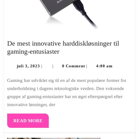
De mest innovative harddiskløsninger til
De
gaming-entusiaster
mest
juli
innovative
juli 3, 2023
0 Comment
4:00 am
|
|
|
3,
harddiskløsninger
2023
Gaming har udviklet sig til en af de mest populære former for
til
underholdning i dagens teknologiske verden. Den voksende
gaming-
gruppe af gaming-entusiaster har en øget efterspørgsel efter
entusiaster
innovative løsninger, der
READ
READ MORE
MORE