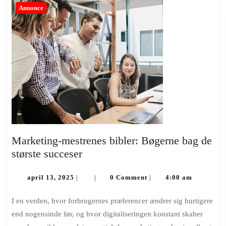
Annonce
Marketing-mestrenes bibler: Bøgerne bag de
Marketing-
største succeser
mestrenes
april
bibler:
april 13, 2025
0 Comment
4:00 am
|
|
|
13,
Bøgerne
2025
I en verden, hvor forbrugernes præferencer ændrer sig hurtigere
bag
end nogensinde før, og hvor digitaliseringen konstant skaber
de