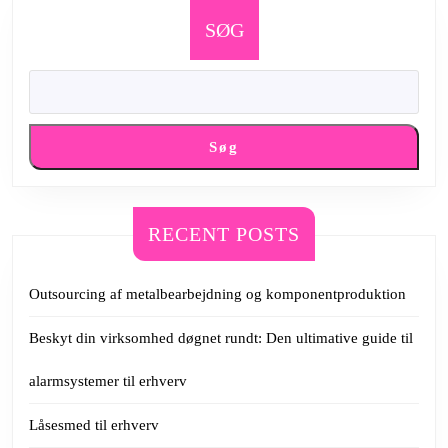
setup
med
SØG
tastatur
og
bord
Søg
RECENT POSTS
Outsourcing af metalbearbejdning og komponentproduktion
Beskyt din virksomhed døgnet rundt: Den ultimative guide til
alarmsystemer til erhverv
Låsesmed til erhverv