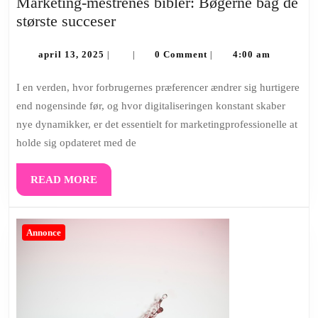
Marketing-mestrenes bibler: Bøgerne bag de
Marketing-
største succeser
mestrenes
april
bibler:
april 13, 2025
0 Comment
4:00 am
|
|
|
13,
Bøgerne
2025
I en verden, hvor forbrugernes præferencer ændrer sig hurtigere
bag
end nogensinde før, og hvor digitaliseringen konstant skaber
de
nye dynamikker, er det essentielt for marketingprofessionelle at
største
holde sig opdateret med de
succeser
READ
READ MORE
MORE
Annonce