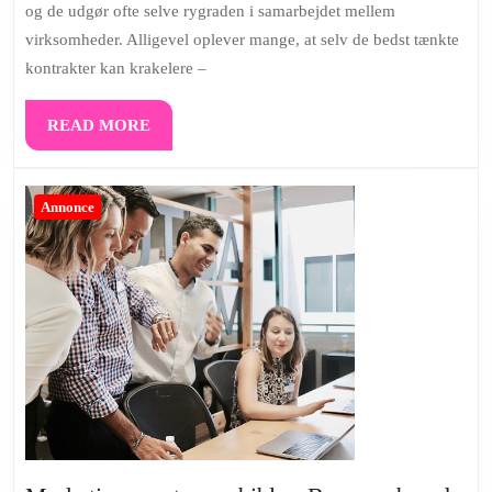
og de udgør ofte selve rygraden i samarbejdet mellem
faldgruber
virksomheder. Alligevel oplever mange, at selv de bedst tænkte
for
kontrakter kan krakelere –
virksomheder
READ
READ MORE
MORE
Annonce