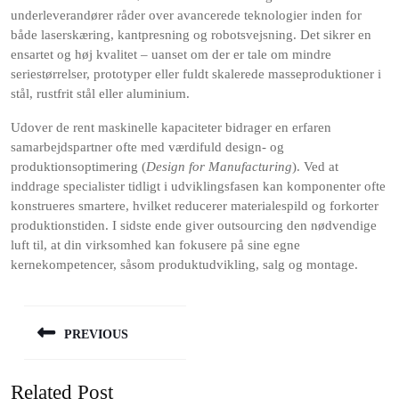
underleverandører råder over avancerede teknologier inden for
både laserskæring, kantpresning og robotsvejsning. Det sikrer en
ensartet og høj kvalitet – uanset om der er tale om mindre
seriestørrelser, prototyper eller fuldt skalerede masseproduktioner i
stål, rustfrit stål eller aluminium.
Udover de rent maskinelle kapaciteter bidrager en erfaren
samarbejdspartner ofte med værdifuld design- og
produktionsoptimering (
Design for Manufacturing
). Ved at
inddrage specialister tidligt i udviklingsfasen kan komponenter ofte
konstrueres smartere, hvilket reducerer materialespild og forkorter
produktionstiden. I sidste ende giver outsourcing den nødvendige
luft til, at din virksomhed kan fokusere på sine egne
kernekompetencer, såsom produktudvikling, salg og montage.
Indlægsnavigation
PREVIOUS
Previous
post:
Related Post