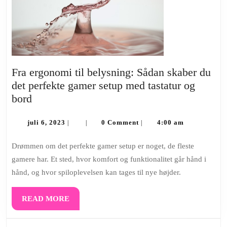
Fra ergonomi til belysning: Sådan skaber du
det perfekte gamer setup med tastatur og
Fra
bord
ergonomi
til
juli
juli 6, 2023
0 Comment
4:00 am
|
|
|
6,
belysning:
2023
Drømmen om det perfekte gamer setup er noget, de fleste
Sådan
gamere har. Et sted, hvor komfort og funktionalitet går hånd i
skaber
hånd, og hvor spiloplevelsen kan tages til nye højder.
du
det
READ
READ MORE
perfekte
MORE
gamer