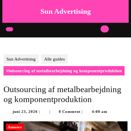
Skip
to
Sun Advertising
content
Skip
to
Open
content
Button
Sun Advertising
Alle guides
Outsourcing af metalbearbejdning og komponentproduktion
Outsourcing af metalbearbejdning
og komponentproduktion
juni
juni 23, 2026
0 Comment
4:00 am
|
|
|
23,
2026
Annonce