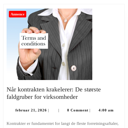
Annonce
Når kontrakten krakelerer: De største
Når
faldgruber for virksomheder
kontrakten
februar
krakelerer:
februar 21, 2026
0 Comment
4:00 am
|
|
|
21,
De
2026
Kontrakter er fundamentet for langt de fleste forretningsaftaler,
største