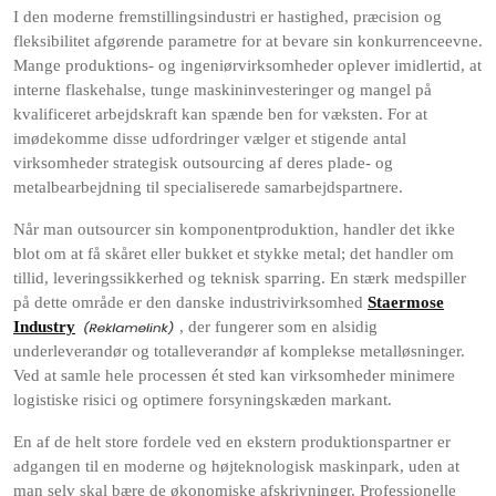
I den moderne fremstillingsindustri er hastighed, præcision og
fleksibilitet afgørende parametre for at bevare sin konkurrenceevne.
Mange produktions- og ingeniørvirksomheder oplever imidlertid, at
interne flaskehalse, tunge maskininvesteringer og mangel på
kvalificeret arbejdskraft kan spænde ben for væksten. For at
imødekomme disse udfordringer vælger et stigende antal
virksomheder strategisk outsourcing af deres plade- og
metalbearbejdning til specialiserede samarbejdspartnere.
Når man outsourcer sin komponentproduktion, handler det ikke
blot om at få skåret eller bukket et stykke metal; det handler om
tillid, leveringssikkerhed og teknisk sparring. En stærk medspiller
på dette område er den danske industrivirksomhed
Staermose
Industry
, der fungerer som en alsidig
underleverandør og totalleverandør af komplekse metalløsninger.
Ved at samle hele processen ét sted kan virksomheder minimere
logistiske risici og optimere forsyningskæden markant.
En af de helt store fordele ved en ekstern produktionspartner er
adgangen til en moderne og højteknologisk maskinpark, uden at
man selv skal bære de økonomiske afskrivninger. Professionelle