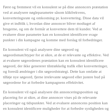
Først og fremmest vil en konsulent se på dine annoncers præstation
ved at analysere nøgleparametre såsom klikfrekvens,
konverteringsrate og omkostning pr. konvertering. Disse data vil
give et indblik i, hvordan dine annoncer bliver modtaget af
brugerne, og om de formår at konvertere dem til kunder. Ved at
evaluere disse parametre kan en konsulent identificere svage
punkter i din kampagne og komme med forslag til forbedringer.
En konsulent vil også analysere dine søgeord og
søgeordsmatchtyper for at sikre, at de er relevante og effektive. Ved
at evaluere søgeordenes præstation kan en konsulent identificere
søgeord, der ikke genererer tilstrækkelig trafik eller konverteringer,
og foreslå ændringer i din søgeordstrategi. Dette kan omfatte at
tilføje nye søgeord, fjerne irrelevante søgeord eller justere bud på
søgeordene for at forbedre kampagnens effektivitet.
En konsulent vil også analysere din annonceringsposition og
placering for at sikre, at dine annoncer vises på de relevante
placeringer og tidspunkter. Ved at evaluere annoncens position kan
en konsulent identificere muligheder for at forbedre synligheden og