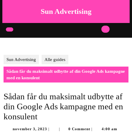
Skip
to
Sun Advertising
content
Skip
to
Open
content
Button
Sun Advertising
Alle guides
Sådan får du maksimalt udbytte af din Google Ads kampagne
med en konsulent
Sådan får du maksimalt udbytte af
din Google Ads kampagne med en
konsulent
november
november 3, 2023
0 Comment
4:00 am
|
|
|