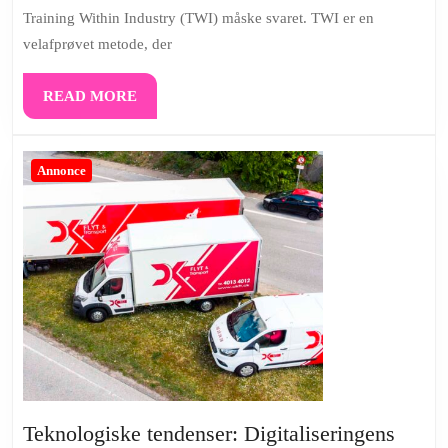
med
Training Within Industry (TWI) måske svaret. TWI er en
Training
velafprøvet metode, der
Within
Industry
READ
READ MORE
MORE
Annonce
Teknologiske tendenser: Digitaliseringens