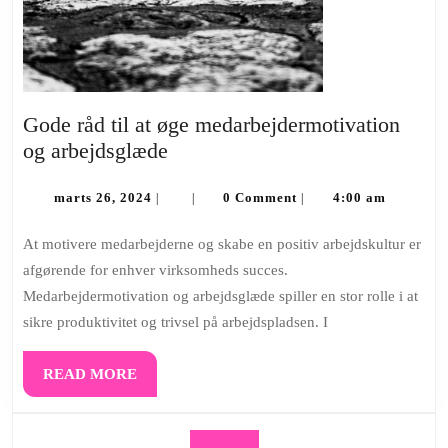
Gode råd til at øge medarbejdermotivation
Gode
og arbejdsglæde
råd
marts
til
marts 26, 2024
0 Comment
4:00 am
|
|
|
26,
at
2024
At motivere medarbejderne og skabe en positiv arbejdskultur er
øge
afgørende for enhver virksomheds succes.
medarbejdermotivation
Medarbejdermotivation og arbejdsglæde spiller en stor rolle i at
og
sikre produktivitet og trivsel på arbejdspladsen. I
arbejdsglæde
READ
READ MORE
MORE