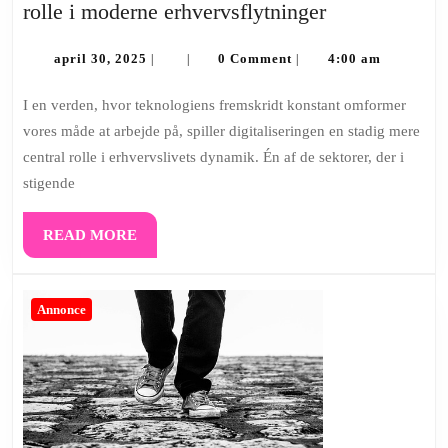
Teknologiske
rolle i moderne erhvervsflytninger
tendenser:
april
Digitaliserin
april 30, 2025
0 Comment
4:00 am
|
|
|
30,
rolle
2025
I en verden, hvor teknologiens fremskridt konstant omformer
i
vores måde at arbejde på, spiller digitaliseringen en stadig mere
moderne
central rolle i erhvervslivets dynamik. Én af de sektorer, der i
erhvervsflytn
stigende
READ
READ MORE
MORE
Annonce