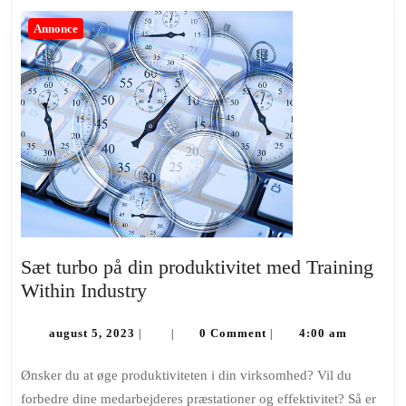
Annonce
Sæt turbo på din produktivitet med Training
Sæt
Within Industry
turbo
august
på
august 5, 2023
0 Comment
4:00 am
|
|
|
5,
din
2023
Ønsker du at øge produktiviteten i din virksomhed? Vil du
produktivitet
forbedre dine medarbejderes præstationer og effektivitet? Så er