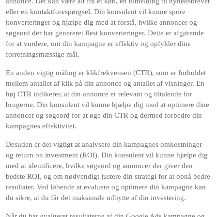
annonce. Det kan være alt fra et køb, en tilmelding til nyhedsbrevet
eller en kontaktforespørgsel. Din konsulent vil kunne spore
konverteringer og hjælpe dig med at forstå, hvilke annoncer og
søgeord der har genereret flest konverteringer. Dette er afgørende
for at vurdere, om din kampagne er effektiv og opfylder dine
forretningsmæssige mål.
En anden vigtig måling er klikfrekvensen (CTR), som er forholdet
mellem antallet af klik på din annonce og antallet af visninger. En
høj CTR indikerer, at din annonce er relevant og tiltalende for
brugerne. Din konsulent vil kunne hjælpe dig med at optimere dine
annoncer og søgeord for at øge din CTR og dermed forbedre din
kampagnes effektivitet.
Desuden er det vigtigt at analysere din kampagnes omkostninger
og return on investment (ROI). Din konsulent vil kunne hjælpe dig
med at identificere, hvilke søgeord og annoncer der giver den
bedste ROI, og om nødvendigt justere din strategi for at opnå bedre
resultater. Ved løbende at evaluere og optimere din kampagne kan
du sikre, at du får det maksimale udbytte af din investering.
Når du har evalueret resultaterne af din Google Ads kampagne og