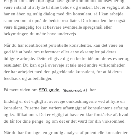
En god konsulent bør også have gode kommunikationsevner og
være i stand til at lytte til dine behov og ønsker. Det er vigtigt, at du
har en åben og ærlig dialog med din konsulent, så I kan arbejde
sammen om at opnå de bedste resultater. Din konsulent bør også
være tilgængelig for at besvare eventuelle spørgsmål eller
bekymringer, du måtte have undervejs.
Når du har identificeret potentielle konsulenter, kan det være en
god idé at bede om referencer eller at se eksempler på deres
tidligere arbejde. Dette vil give dig en bedre idé om deres evner og
resultater. Du kan også overveje at tale med andre virksomheder,
der har arbejdet med den pågældende konsulent, for at få deres
feedback og anbefalinger.
Få mere viden om
SEO guide
her.
Endelig er det vigtigt at overveje omkostningerne ved at hyre en
konsulent. Priserne kan variere afhængigt af konsulentens erfaring
og kvalifikationer. Det er vigtigt at have en klar forståelse af, hvad
du får for dine penge, og om det er det værd for din virksomhed.
Når du har foretaget en grundig analyse af potentielle konsulenter