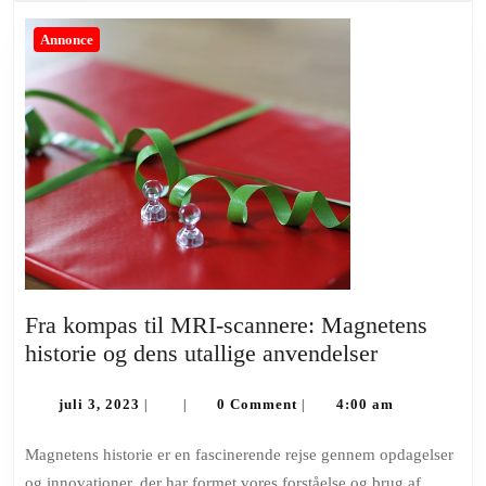
Annonce
Fra kompas til MRI-scannere: Magnetens
Fra
historie og dens utallige anvendelser
kompas
juli
til
juli 3, 2023
0 Comment
4:00 am
|
|
|
3,
MRI-
2023
Magnetens historie er en fascinerende rejse gennem opdagelser
scannere:
og innovationer, der har formet vores forståelse og brug af