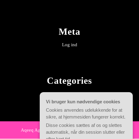
Meta
Log ind
Categories
Alle guides
Vi bruger kun nødvendige cookies
Reklame og kommunikation
Cookies anvendes udelukkende for at
sikre, at hjemmesiden fungerer korrekt.
Disse cookies sættes af os og slettes
By VWThemes
Aqeeq Agency WordPress Theme
automatisk, når din session slutter eller
Scroll
efter kort tid.