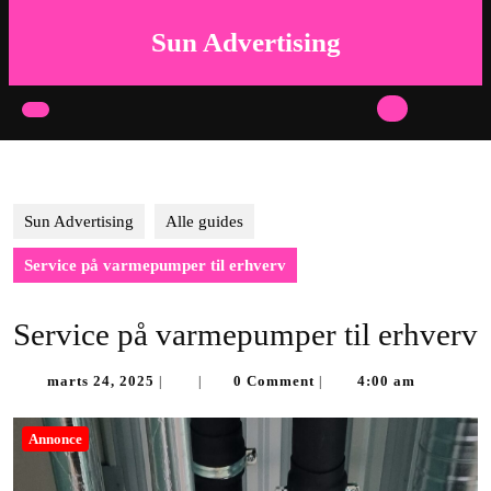
Skip
to
Sun Advertising
content
Skip
to
Open
content
Button
Sun Advertising
Alle guides
Service på varmepumper til erhverv
Service på varmepumper til erhverv
marts
marts 24, 2025
0 Comment
4:00 am
|
|
|
24,
2025
Annonce