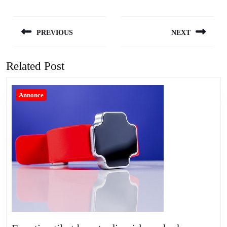
Indlægsnavigation
PREVIOUS
NEXT
Previous
Next
post:
post:
Related Post
Annonce