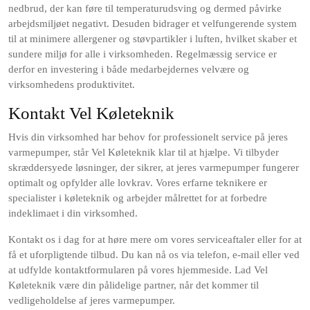
nedbrud, der kan føre til temperaturudsving og dermed påvirke
arbejdsmiljøet negativt. Desuden bidrager et velfungerende system
til at minimere allergener og støvpartikler i luften, hvilket skaber et
sundere miljø for alle i virksomheden. Regelmæssig service er
derfor en investering i både medarbejdernes velvære og
virksomhedens produktivitet.
Kontakt Vel Køleteknik
Hvis din virksomhed har behov for professionelt service på jeres
varmepumper, står Vel Køleteknik klar til at hjælpe. Vi tilbyder
skræddersyede løsninger, der sikrer, at jeres varmepumper fungerer
optimalt og opfylder alle lovkrav. Vores erfarne teknikere er
specialister i køleteknik og arbejder målrettet for at forbedre
indeklimaet i din virksomhed.
Kontakt os i dag for at høre mere om vores serviceaftaler eller for at
få et uforpligtende tilbud. Du kan nå os via telefon, e-mail eller ved
at udfylde kontaktformularen på vores hjemmeside. Lad Vel
Køleteknik være din pålidelige partner, når det kommer til
vedligeholdelse af jeres varmepumper.