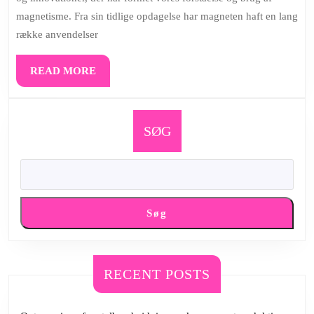
Magnetens
magnetisme. Fra sin tidlige opdagelse har magneten haft en lang
historie
række anvendelser
og
dens
READ
READ MORE
utallige
MORE
anvendelse
SØG
Søg
RECENT POSTS