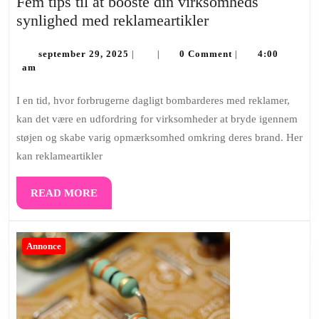
Fem tips til at booste din virksomheds
Fem
synlighed med reklameartikler
tips
september
til
september 29, 2025
0 Comment
4:00
|
|
|
29,
am
at
2025
booste
I en tid, hvor forbrugerne dagligt bombarderes med reklamer,
din
kan det være en udfordring for virksomheder at bryde igennem
virksomheds
støjen og skabe varig opmærksomhed omkring deres brand. Her
synlighed
kan reklameartikler
med
reklameartikler
READ
READ MORE
MORE
Annonce