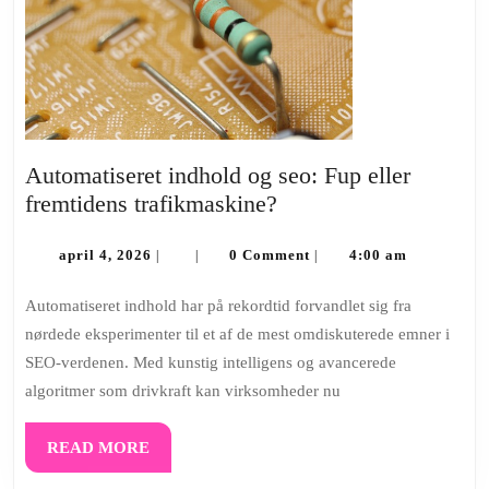
Automatiseret indhold og seo: Fup eller
Automatiseret
fremtidens trafikmaskine?
indhold
april
og
april 4, 2026
0 Comment
4:00 am
|
|
|
4,
seo:
2026
Automatiseret indhold har på rekordtid forvandlet sig fra
Fup
nørdede eksperimenter til et af de mest omdiskuterede emner i
eller
SEO-verdenen. Med kunstig intelligens og avancerede
fremtidens
algoritmer som drivkraft kan virksomheder nu
trafikmaskine?
READ
READ MORE
MORE