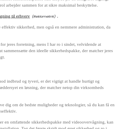
ol arbejder sammen for at sikre maksimal beskyttelse.
ning til erhverv
.
re effektiv sikkerhed, men også en nemmere administration, da
 for jeres forretning, mens I har ro i sindet, velvidende at
 at sammensætte den ideelle sikkerhedspakke, der matcher jeres
gt.
od indbrud og tyveri, er det vigtigt at handle hurtigt og
skræddersyet en løsning, der matcher netop din virksomheds
dgive dig om de bedste muligheder og teknologier, så du kan få en
seffektiv.
ller en omfattende sikkerhedspakke med videoovervågning, kan
nstallation. Tag det første skridt mod øget sikkerhed og ro i