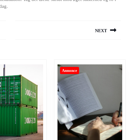
 dag.
NEXT
Next
post:
Annonce