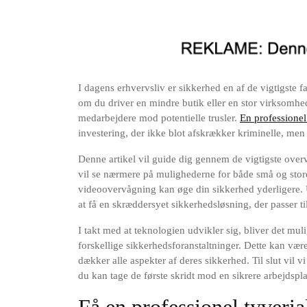
I dagens erhvervsliv er sikkerhed en af de vigtigste f
om du driver en mindre butik eller en stor virksomhed
medarbejdere mod potentielle trusler.
En professionel
investering, der ikke blot afskrækker kriminelle, men
Denne artikel vil guide dig gennem de vigtigste overv
vil se nærmere på mulighederne for både små og stor
videoovervågning kan øge din sikkerhed yderligere. Ua
at få en skræddersyet sikkerhedsløsning, der passer ti
I takt med at teknologien udvikler sig, bliver det mu
forskellige sikkerhedsforanstaltninger. Dette kan vær
dækker alle aspekter af deres sikkerhed. Til slut vil v
du kan tage de første skridt mod en sikrere arbejdspl
Få en professionel tyveria