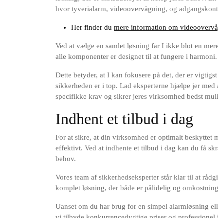
hvor tyverialarm, videoovervågning, og adgangskontr
Her finder du
mere information om videoovervåg
Ved at vælge en samlet løsning får I ikke blot en me
alle komponenter er designet til at fungere i harmoni.
Dette betyder, at I kan fokusere på det, der er vigtigst
sikkerheden er i top. Lad eksperterne hjælpe jer med
specifikke krav og sikrer jeres virksomhed bedst muli
Indhent et tilbud i dag
For at sikre, at din virksomhed er optimalt beskyttet m
effektivt. Ved at indhente et tilbud i dag kan du få 
behov.
Vores team af sikkerhedseksperter står klar til at rå
komplet løsning, der både er pålidelig og omkostning
Uanset om du har brug for en simpel alarmløsning e
vi tilbyde konkurrencedygtige priser og professionel i