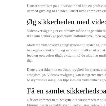
Uanset størrelsen på din virksomhed kan en professio
dermed give dig ro i sindet, uanset hvor kompleks ell
Øg sikkerheden med video
Videoovervågning er en effektiv måde at øge sikkerh
ikke kun afskrække potentielle indbrudstyve, men også
Moderne videoovervågningssystemer tilbyder høj op
bevægelsesdetektering og natvision, hvilket sikrer, a
feed og optagelser tilgås eksternt, så du altid har mu
dig.
Dette giver ikke kun en ekstra tryghed for ejeren, me
arbejdsmiljø. Videoovervågning kan integreres med a
beskyttelsesløsning, der tilpasses din virksomheds sp
Få en samlet sikkerhedspa
Når det kommer til at beskytte din virksomhed mod in
løsning, der er skræddersyet til netop jeres behov. En