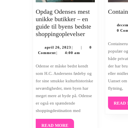
Opdag Odenses mest
Contain
unikke butikker – en
guide til byens bedste
decem
0 Co
Opdag
shoppingoplevelser
Odenses
Containerudlejning er blevet en
april
mest
april 26, 2023
0
|
|
populær og 
26,
Comment
4:00 am
|
unikke
2023
både priva
butikker
Odense er måske bedst kendt
der har bru
–
som H.C. Andersens fødeby og
eller midle
en
for sine smukke kulturhistoriske
Uanset om 
guide
seværdigheder, men byen har
flytning,
til
meget mere at byde på. Odense
byens
er også en spændende
READ
bedste
shoppingdestination med
shoppingoplevel
READ
READ MORE