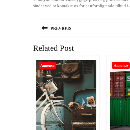
sindet ved at kontakte os for et uforpligtende tilbud i
Indlægsnavigation
PREVIOUS
Previous
post:
Related Post
Annonce
Annonce