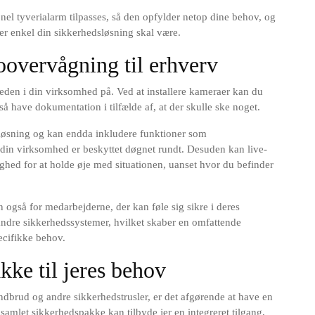
nel tyverialarm tilpasses, så den opfylder netop dine behov, og
er enkel din sikkerhedsløsning skal være.
overvågning til erhverv
eden i din virksomhed på. Ved at installere kameraer kan du
 have dokumentation i tilfælde af, at der skulle ske noget.
løsning og kan endda inkludere funktioner som
t din virksomhed er beskyttet døgnet rundt. Desuden kan live-
lighed for at holde øje med situationen, uanset hvor du befinder
n også for medarbejderne, der kan føle sig sikre i deres
ndre sikkerhedssystemer, hvilket skaber en omfattende
ecifikke behov.
kke til jeres behov
dbrud og andre sikkerhedstrusler, er det afgørende at have en
 samlet sikkerhedspakke kan tilbyde jer en integreret tilgang,