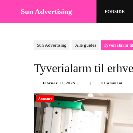
Skip
to
Sun Advertising
FORSIDE
content
Skip
to
content
Sun Advertising
Alle guides
Tyverialarm ti
Tyverialarm til erhv
februar
februar 11, 2025
0 Comment
|
|
|
11,
2025
Annonce