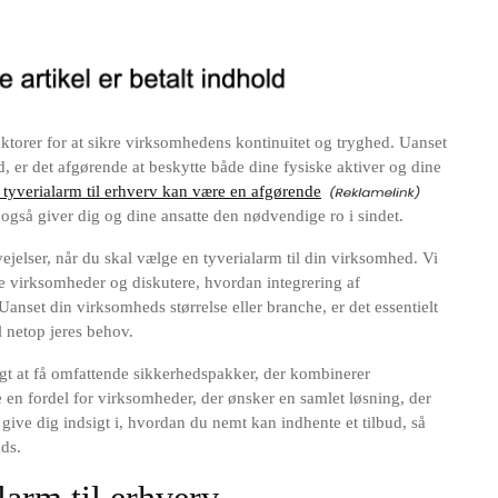
aktorer for at sikre virksomhedens kontinuitet og tryghed. Uanset
, er det afgørende at beskytte både dine fysiske aktiver og dine
 tyverialarm til erhverv kan være en afgørende
 også giver dig og dine ansatte den nødvendige ro i sindet.
ejelser, når du skal vælge en tyverialarm til din virksomhed. Vi
e virksomheder og diskutere, hvordan integrering af
nset din virksomheds størrelse eller branche, er det essentielt
l netop jeres behov.
ligt at få omfattende sikkerhedspakker, der kombinerer
e en fordel for virksomheder, der ønsker en samlet løsning, der
i give dig indsigt i, hvordan du nemt kan indhente et tilbud, så
ads.
larm til erhverv