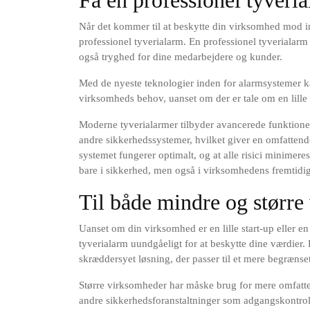
Når det kommer til at beskytte din virksomhed mod ind
professionel tyverialarm. En professionel tyverialarm 
også tryghed for dine medarbejdere og kunder.
Med de nyeste teknologier inden for alarmsystemer ka
virksomheds behov, uanset om der er tale om en lille 
Moderne tyverialarmer tilbyder avancerede funktione
andre sikkerhedssystemer, hvilket giver en omfattende 
systemet fungerer optimalt, og at alle risici minimere
bare i sikkerhed, men også i virksomhedens fremtidige
Til både mindre og størr
Uanset om din virksomhed er en lille start-up eller en
tyverialarm uundgåeligt for at beskytte dine værdier
skræddersyet løsning, der passer til et mere begræns
Større virksomheder har måske brug for mere omfatte
andre sikkerhedsforanstaltninger som adgangskontro