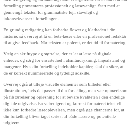
fortælling præsenteres professionelt og læsevenligt. Start med at
gennemgå teksten for grammatiske fejl, stavefejl og
inkonsekvenser i fortællingen.
En grundig redigering kan forbedre flowet og klarheden i din
historie, så overvej at få en beta-læser eller en professionel redaktør
til at give feedback. Når teksten er poleret, er det tid til formatering.
Vælg en skrifttype og størrelse, der er let at læse på digitale
enheder, og sørg for ensartethed i afsnitindrykning, linjeafstand og
margener. Hvis din fortælling indeholder kapitler, skal du sikre, at
de er korrekt nummererede og tydeligt adskilte.
Overvej også at tilføje visuelle elementer som billeder eller
illustrationer, hvis det passer til din fortælling, men vær opmærksom
på filstørrelser og opløsning for at bevare kvaliteten i den endelige
digitale udgivelse. En velredigeret og korrekt formateret tekst vil
ikke kun forbedre læseoplevelsen, men også øge chancerne for, at
din fortælling bliver taget seriøst af både læsere og potentielle
udgivere.