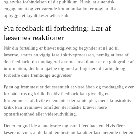
og styrke forbindelsen til dit publikum. Husk, at autentisk
engagement og vedvarende kommunikation er nøglen til at
opbygge et loyalt læserfællesskab.
Fra feedback til forbedring: Lær af
læsernes reaktioner
Når din fortælling er blevet udgivet og begynder at nå ud til
læserne, starter en vigtig fase i skriveprocessen, nemlig at lære af
den feedback, du modtager. Læsernes reaktioner er en guldgrube af
information, der kan hjælpe dig med at finjustere dit arbejde og
forbedre dine fremtidige udgivelser.
Først og fremmest er det essentielt at være åben og modtagelig over
for både ros og kritik. Positiv feedback kan give dig en
fornemmelse af, hvilke elementer der ramte plet, mens konstruktiv
kritik kan fremhæve områder, der måske kræver mere
opmærksomhed eller videreudvikling.
Det er en god idé at analysere mønstre i feedbacken. Hvis flere
læsere nævner, at de fandt en bestemt karakter fascinerende eller en