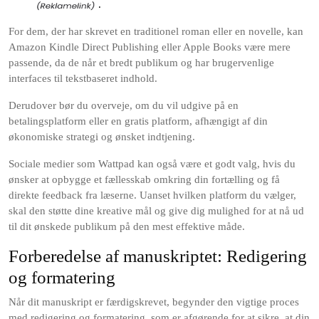
.
For dem, der har skrevet en traditionel roman eller en novelle, kan
Amazon Kindle Direct Publishing eller Apple Books være mere
passende, da de når et bredt publikum og har brugervenlige
interfaces til tekstbaseret indhold.
Derudover bør du overveje, om du vil udgive på en
betalingsplatform eller en gratis platform, afhængigt af din
økonomiske strategi og ønsket indtjening.
Sociale medier som Wattpad kan også være et godt valg, hvis du
ønsker at opbygge et fællesskab omkring din fortælling og få
direkte feedback fra læserne. Uanset hvilken platform du vælger,
skal den støtte dine kreative mål og give dig mulighed for at nå ud
til dit ønskede publikum på den mest effektive måde.
Forberedelse af manuskriptet: Redigering
og formatering
Når dit manuskript er færdigskrevet, begynder den vigtige proces
med redigering og formatering, som er afgørende for at sikre, at din