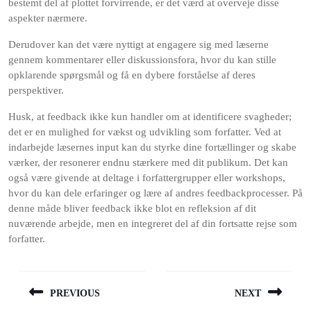
bestemt del af plottet forvirrende, er det værd at overveje disse
aspekter nærmere.
Derudover kan det være nyttigt at engagere sig med læserne
gennem kommentarer eller diskussionsfora, hvor du kan stille
opklarende spørgsmål og få en dybere forståelse af deres
perspektiver.
Husk, at feedback ikke kun handler om at identificere svagheder;
det er en mulighed for vækst og udvikling som forfatter. Ved at
indarbejde læsernes input kan du styrke dine fortællinger og skabe
værker, der resonerer endnu stærkere med dit publikum. Det kan
også være givende at deltage i forfattergrupper eller workshops,
hvor du kan dele erfaringer og lære af andres feedbackprocesser. På
denne måde bliver feedback ikke blot en refleksion af dit
nuværende arbejde, men en integreret del af din fortsatte rejse som
forfatter.
Indlægsnavigation
PREVIOUS
NEXT