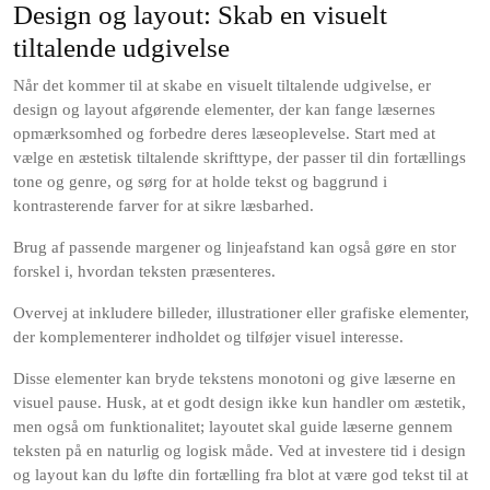
Design og layout: Skab en visuelt
tiltalende udgivelse
Når det kommer til at skabe en visuelt tiltalende udgivelse, er
design og layout afgørende elementer, der kan fange læsernes
opmærksomhed og forbedre deres læseoplevelse. Start med at
vælge en æstetisk tiltalende skrifttype, der passer til din fortællings
tone og genre, og sørg for at holde tekst og baggrund i
kontrasterende farver for at sikre læsbarhed.
Brug af passende margener og linjeafstand kan også gøre en stor
forskel i, hvordan teksten præsenteres.
Overvej at inkludere billeder, illustrationer eller grafiske elementer,
der komplementerer indholdet og tilføjer visuel interesse.
Disse elementer kan bryde tekstens monotoni og give læserne en
visuel pause. Husk, at et godt design ikke kun handler om æstetik,
men også om funktionalitet; layoutet skal guide læserne gennem
teksten på en naturlig og logisk måde. Ved at investere tid i design
og layout kan du løfte din fortælling fra blot at være god tekst til at