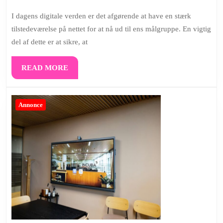
31,
trin
2023
I dagens digitale verden er det afgørende at have en stærk
til
tilstedeværelse på nettet for at nå ud til ens målgruppe. En vigtig
SEO-
del af dette er at sikre, at
optimering
af
READ
READ MORE
din
MORE
webside
Annonce