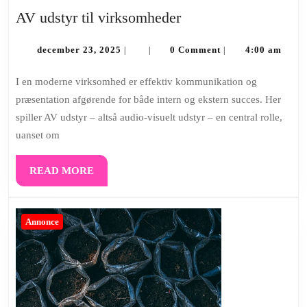
AV
AV udstyr til virksomheder
udstyr
december
til
december 23, 2025
0 Comment
4:00 am
|
|
|
23,
virksomheder
2025
I en moderne virksomhed er effektiv kommunikation og
præsentation afgørende for både intern og ekstern succes. Her
spiller AV udstyr – altså audio-visuelt udstyr – en central rolle,
uanset om
READ
READ MORE
MORE
Annonce