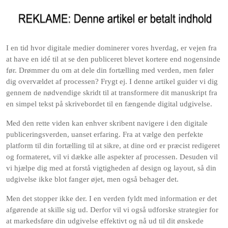
I en tid hvor digitale medier dominerer vores hverdag, er vejen fra
at have en idé til at se den publiceret blevet kortere end nogensinde
før. Drømmer du om at dele din fortælling med verden, men føler
dig overvældet af processen? Frygt ej. I denne artikel guider vi dig
gennem de nødvendige skridt til at transformere dit manuskript fra
en simpel tekst på skrivebordet til en fængende digital udgivelse.
Med den rette viden kan enhver skribent navigere i den digitale
publiceringsverden, uanset erfaring. Fra at vælge den perfekte
platform til din fortælling til at sikre, at dine ord er præcist redigeret
og formateret, vil vi dække alle aspekter af processen. Desuden vil
vi hjælpe dig med at forstå vigtigheden af design og layout, så din
udgivelse ikke blot fanger øjet, men også behager det.
Men det stopper ikke der. I en verden fyldt med information er det
afgørende at skille sig ud. Derfor vil vi også udforske strategier for
at markedsføre din udgivelse effektivt og nå ud til dit ønskede