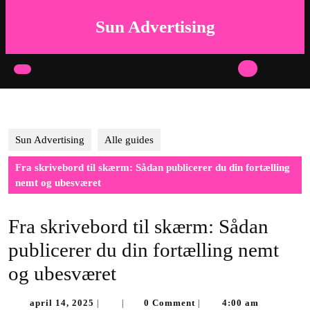
Skip
to
Sun Advertising
content
Skip
to
Open
content
Button
Sun Advertising
Alle guides
Fra skrivebord til skærm: Sådan publicerer du din fortælling
nemt og ubesværet
Fra skrivebord til skærm: Sådan
publicerer du din fortælling nemt
og ubesværet
april
april 14, 2025
0 Comment
4:00 am
|
|
|