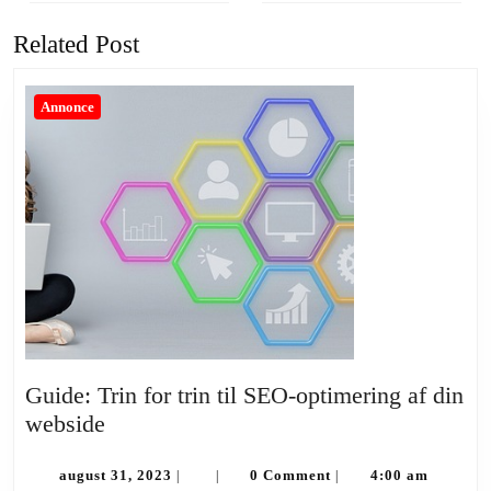
Previous
Next
post:
post:
Related Post
Annonce
Guide: Trin for trin til SEO-optimering af din
Guide:
webside
Trin
for
august
august 31, 2023
0 Comment
4:00 am
|
|
|