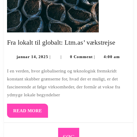
Fra
Fra lokalt til globalt: Ltm.as’ vækstrejse
lokalt
januar
til
januar 14, 2025
0 Comment
4:00 am
|
|
|
14,
globalt:
2025
I en verden, hvor globalisering og teknologisk fremskridt
Ltm.as’
konstant skubber grænserne for, hvad der er muligt, er det
vækstre
fascinerende at følge virksomheder, der formår at vokse fra
ydmyge lokale begyndelser
READ
READ MORE
MORE
SØG