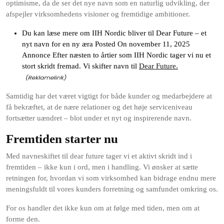
optimisme, da de ser det nye navn som en naturlig udvikling, der
afspejler virksomhedens visioner og fremtidige ambitioner.
Du kan læse mere om IIH Nordic bliver til Dear Future – et
nyt navn for en ny æra Posted On november 11, 2025
Annonce Efter næsten to årtier som IIH Nordic tager vi nu et
stort skridt fremad. Vi skifter navn til
Dear Future.
Samtidig har det været vigtigt for både kunder og medarbejdere at
få bekræftet, at de nære relationer og det høje serviceniveau
fortsætter uændret – blot under et nyt og inspirerende navn.
Fremtiden starter nu
Med navneskiftet til dear future tager vi et aktivt skridt ind i
fremtiden – ikke kun i ord, men i handling. Vi ønsker at sætte
retningen for, hvordan vi som virksomhed kan bidrage endnu mere
meningsfuldt til vores kunders forretning og samfundet omkring os.
For os handler det ikke kun om at følge med tiden, men om at
forme den.