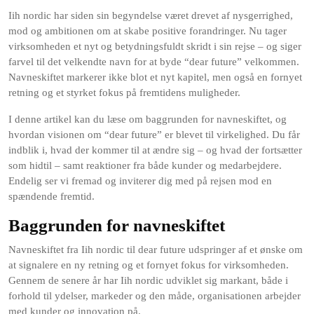
Iih nordic har siden sin begyndelse været drevet af nysgerrighed,
mod og ambitionen om at skabe positive forandringer. Nu tager
virksomheden et nyt og betydningsfuldt skridt i sin rejse – og siger
farvel til det velkendte navn for at byde “dear future” velkommen.
Navneskiftet markerer ikke blot et nyt kapitel, men også en fornyet
retning og et styrket fokus på fremtidens muligheder.
I denne artikel kan du læse om baggrunden for navneskiftet, og
hvordan visionen om “dear future” er blevet til virkelighed. Du får
indblik i, hvad der kommer til at ændre sig – og hvad der fortsætter
som hidtil – samt reaktioner fra både kunder og medarbejdere.
Endelig ser vi fremad og inviterer dig med på rejsen mod en
spændende fremtid.
Baggrunden for navneskiftet
Navneskiftet fra Iih nordic til dear future udspringer af et ønske om
at signalere en ny retning og et fornyet fokus for virksomheden.
Gennem de senere år har Iih nordic udviklet sig markant, både i
forhold til ydelser, markeder og den måde, organisationen arbejder
med kunder og innovation på.