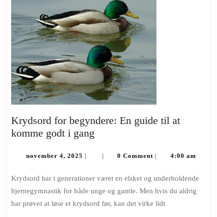
Krydsord for begyndere: En guide til at
Krydsord
komme godt i gang
for
november
begyndere:
november 4, 2025
0 Comment
4:00 am
|
|
|
4,
En
2025
Krydsord har i generationer været en elsket og underholdende
guide
hjernegymnastik for både unge og gamle. Men hvis du aldrig
til
har prøvet at løse et krydsord før, kan det virke lidt
at