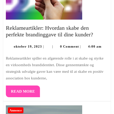
Reklameartikler: Hvordan skabe den
Reklamea
perfekte brandinggave til dine kunder?
Hvordan
oktober
skabe
oktober 19, 2023
0 Comment
4:00 am
|
|
|
19,
den
2023
Reklameartikler spiller en afgørende rolle i at skabe og styrke
perfekte
en virksomheds brandidentitet. Disse gennemtænkte og
branding
strategisk udvalgte gaver kan være med til at skabe en positiv
til
association hos kunderne,
dine
kunder?
READ
READ MORE
MORE
Annonce