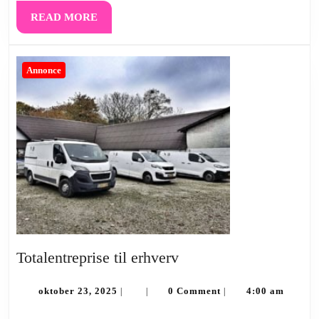
komme
READ
READ MORE
godt
MORE
i
gang
Annonce
Totalentreprise
Totalentreprise til erhverv
til
oktober
erhverv
oktober 23, 2025
0 Comment
4:00 am
|
|
|
23,
2025