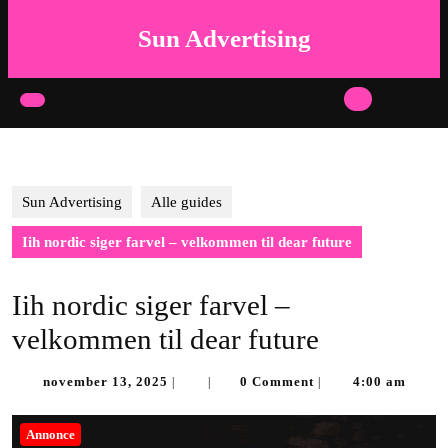
Skip
to
Sun Advertising
content
Skip
to
Open
content
Button
Sun Advertising
Alle guides
Iih nordic siger farvel – velkommen til dear future
Iih nordic siger farvel –
velkommen til dear future
november
november 13, 2025
0 Comment
4:00 am
|
|
|
13,
2025
Annonce